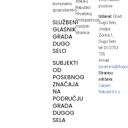
zraka u
komunalno
poslove
Republici
gospodarstvo
Hrvatskoj
Izdavač:
Grad
Pristupačnost
SLUŽBENI
Dugo Selo,
mrežnih
GLASNIK
Josipa
stranica
GRADA
Zorića 1,
Dugo Selo
DUGO
tel: 01/2753
SELO
705
e-mail:
SUBJEKTI
pisarnica@dugos
OD
Stranicu
POSEBNOG
održava:
ZNAČAJA
Carpen
NA
Rebuild d.o.o.
PODRUČJU
GRADA
DUGOG
SELA