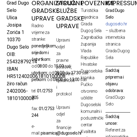
ORGANIZACIJA
STRUČNE
POVEZNICE
IMPRESSU
Grad Dugo
GRADSKE
SLUŽBE
Selo
Turistička
Grad Dugo
UPRAVE
GRADSKE
Ulica
zajednica
Selo
Grada
dugoselo.hr
UPRAVE
Josipa
Radno
Dugog Sela
– službena
Zorića 1
vrijeme za
Zagrebačka
internetska
10370
stranke:
Upravni
županija
stranica
ponedjeljkom,
Dugo Selo
odjel
Vlada
Grada Dugog
srijedom i
za
OIB:
Republike
Sela
četvrtkom:
pravne
25432879214
Hrvatske
od
08:00
do
15:00
sati
poslove,
IBAN
Sadržaj
Dugoselska
utorkom:
od
08:00
do
17:30
sati
društvene
HR5124020061810100008
priprema i
kronika
petkom:
od
08:00
do
13:00
sati
djelatnosti
žiro račun
objavu
Pučko
i
odobrava:
2402006-
tel:
01/2753
otvoreno
protokol
Grad Dugo
705
1810100008
učilište
Selo
Dugoselski
Upravni
fax:
01/2753
komunalni i
odjel
244
Sadržaj
poduzetnički
za
unose:
centar
e-
financije
Referent za
Kvaliteta
mail:
pisarnica@dugoselo.hr
i
informatičke