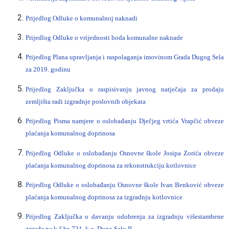
Prijedlog Odluke o komunalnoj naknadi
Prijedlog Odluke o vrijednosti boda komunalne naknade
Prijedlog Plana
upravljanja i raspolaganja imovinom Grada Dugog Sela
za 2019. godinu
Prijedlog Zaključka o raspisivanju javnog natječaja za prodaju
zemljišta radi izgradnje poslovnih objekata
Prijedlog Pisma namjere o oslobađanju Dječjeg vrtića Vrapčić obveze
plaćanja komunalnog doprinosa
Prijedlog Odluke o oslobađanju Osnovne škole Josipa Zorića obveze
plaćanja komunalnog doprinosa za rekonstrukciju kotlovnice
Prijedlog Odluke o oslobađanju Osnovne škole Ivan Benković obveze
plaćanja komunalnog doprinosa za izgradnju kotlovnice
Prijedlog Zaključka o davanju odobrenja za izgradnju višestambene
zgrade na k.č.br. 731, k.o. Dugo Selo II