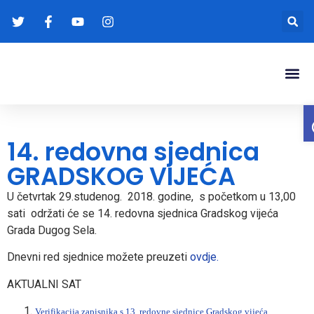
Gradonače
Transparentna
14. redovna sjednica
GRADSKOG VIJEĆA
U četvrtak 29.studenog. 2018. godine, s početkom u 13,00
sati održati će se 14. redovna sjednica Gradskog vijeća
Grada Dugog Sela.
Dnevni red sjednice možete preuzeti
ovdje.
AKTUALNI SAT
Verifikacija zapisnika s 13. redovne sjednice Gradskog vijeća