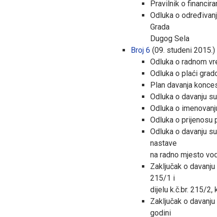
Pravilnik o financir
Odluka o određivanj
Grada
Dugog Sela
Broj 6
(09. studeni 2015.)
Odluka o radnom vr
Odluka o plaći grad
Plan davanja konces
Odluka o davanju su
Odluka o imenovanju
Odluka o prijenosu 
Odluka o davanju su
nastave
na radno mjesto vo
Zaključak o davanju
215/1 i
dijelu k.č.br. 215/2,
Zaključak o davanju 
godini