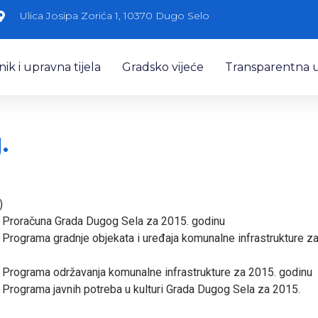
Ulica Josipa Zorića 1, 10370 Dugo Selo
k i upravna tijela
Gradsko vijeće
Transparentna 
.
)
e Proračuna Grada Dugog Sela za 2015. godinu
e Programa gradnje objekata i uređaja komunalne infrastrukture z
e Programa održavanja komunalne infrastrukture za 2015. godinu
e Programa javnih potreba u kulturi Grada Dugog Sela za 2015.