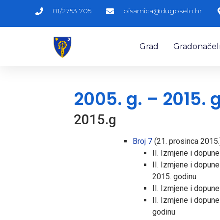
01/2753 705
pisarnica@dugoselo.hr
Grad
Gradonačelni
2005. g. – 2015. g
2015.g
Broj 7
(21. prosinca 2015.
II. Izmjene i dopun
II. Izmjene i dopun
2015. godinu
II. Izmjene i dopun
II. Izmjene i dopun
godinu