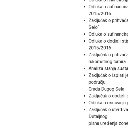
Odluka o sufinancir
2015/2016.
Zaključak o prihvać
Selo“
Odluka o sufinancir
Odluka o dodjeli s
2015/2016
Zaključak o prihvać
rukometnog turnira
Analiza stanja sust
Zaključak o isplati
području
Grada Dugog Sela
Zaključak o dodjeli 
Odluka o osnivanju 
Zaključak o utvrđiva
Detaljnog
plana uređenja zone