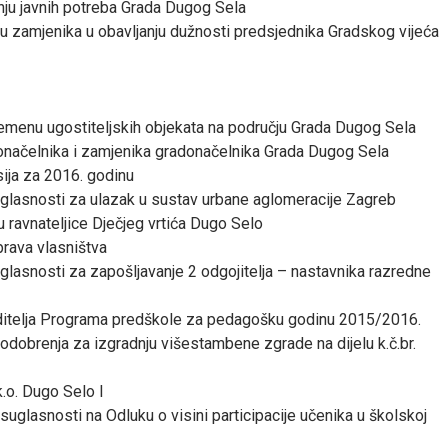
anju javnih potreba Grada Dugog Sela
u zamjenika u obavljanju dužnosti predsjednika Gradskog vijeća
emenu ugostiteljskih objekata na području Grada Dugog Sela
onačelnika i zamjenika gradonačelnika Grada Dugog Sela
ija za 2016. godinu
glasnosti za ulazak u sustav urbane aglomeracije Zagreb
 ravnateljice Dječjeg vrtića Dugo Selo
prava vlasništva
glasnosti za zapošljavanje 2 odgojitelja – nastavnika razredne
ditelja Programa predškole za pedagošku godinu 2015/2016.
 odobrenja za izgradnju višestambene zgrade na dijelu k.č.br.
 k.o. Dugo Selo I
suglasnosti na Odluku o visini participacije učenika u školskoj