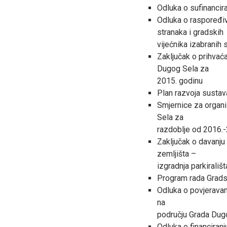
Odluka o sufinancir
Odluka o raspoređiva
stranaka i gradskih
vijećnika izabranih 
Zaključak o prihvaća
Dugog Sela za
2015. godinu
Plan razvoja sustav
Smjernice za organi
Sela za
razdoblje od 2016.
Zaključak o davanju
zemljišta –
izgradnja parkirališ
Program rada Grads
Odluka o povjeravan
na
području Grada Dugo
Odluka o financiran