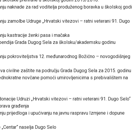
anju naknade za rad voditelja produženog boravka u školskoj godi
anju zamolbe Udruge „Hrvatski vitezovi – ratni veterani 91. Dugo
anju kastracije ženki pasa i mačaka
tipendija Grada Dugog Sela za školsku/akademsku godinu
anju pokroviteljstva 12. međunarodnog Božićno – novogodišnjeg
ava civilne zaštite na području Grada Dugog Sela za 2015. godinu
 jednokratne novčane pomoći umirovljenicima s prebivalištem na
donacije Udruzi „Hrvatski vitezovi – ratni veterani 91. Dugo Selo“
prava građenja
nju prijedloga i upućivanju na javnu raspravu Izmjene i dopune
 „Centar“ naselja Dugo Selo