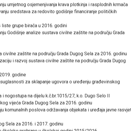
anju umjetnog osjemenjivanja krava plotkinja i rasplodnih krmača
nju sredstava za redovito godišnje financiranje političkih
s liste grupe birača u 2016. godini
nju Godišnje analize sustava civilne zaštite na području Grada
a civilne zaštite na području Grada Dugog Sela za 2016. godinu
zaciju i razvoj sustava civilne zaštite na području Grada Dugog
-2019. godine
 suglasnosti za sklapanje ugovora o uređenju građevinskog
ta i nogostupa na dijelu k.č.br.1015/27, k.o. Dugo Selo II
kog vijeća Grada Dugog Sela za 2016. godinu
ju komunalnih poslova održavanja objekata i uređaja javne rasvje
g Sela za 2016. i 2017. godinu
ju školske prehrane u školskoj godini 2015/2016.