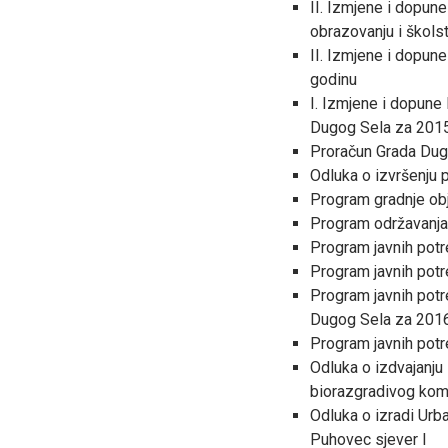
II. Izmjene i dopun
obrazovanju i škols
II. Izmjene i dopun
godinu
I. Izmjene i dopune 
Dugog Sela za 2015
Proračun Grada Dugo
Odluka o izvršenju 
Program gradnje obj
Program održavanja
Program javnih potr
Program javnih pot
Program javnih potr
Dugog Sela za 2016
Program javnih potr
Odluka o izdvajanju 
biorazgradivog kom
Odluka o izradi Urb
Puhovec sjever I