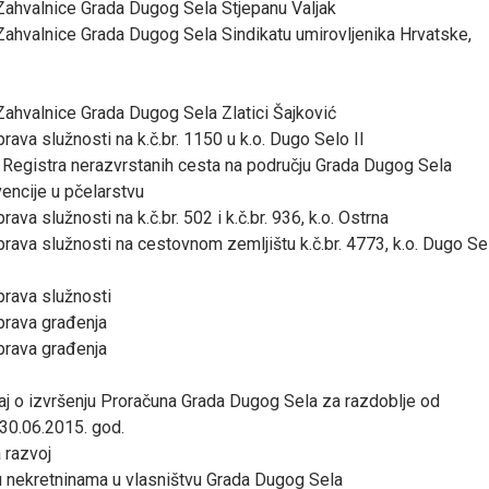
 Zahvalnice Grada Dugog Sela Stjepanu Valjak
 Zahvalnice Grada Dugog Sela Sindikatu umirovljenika Hrvatske,
 Zahvalnice Grada Dugog Sela Zlatici Šajković
rava služnosti na k.č.br. 1150 u k.o. Dugo Selo II
Registra nerazvrstanih cesta na području Grada Dugog Sela
vencije u pčelarstvu
ava služnosti na k.č.br. 502 i k.č.br. 936, k.o. Ostrna
prava služnosti na cestovnom zemljištu k.č.br. 4773, k.o. Dugo Se
prava služnosti
prava građenja
prava građenja
taj o izvršenju Proračuna Grada Dugog Sela za razdoblje od
30.06.2015. god.
 razvoj
u nekretninama u vlasništvu Grada Dugog Sela