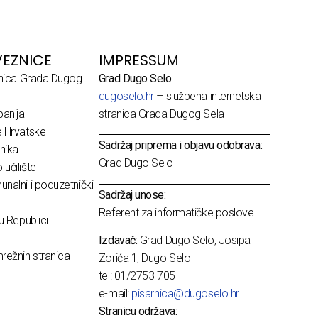
EZNICE
IMPRESSUM
dnica Grada Dugog
Grad Dugo Selo
dugoselo.hr
– službena internetska
anija
stranica Grada Dugog Sela
e Hrvatske
Sadržaj priprema i objavu odobrava:
nika
Grad Dugo Selo
učilište
nalni i poduzetnički
Sadržaj unose:
Referent za informatičke poslove
u Republici
Izdavač:
Grad Dugo Selo, Josipa
režnih stranica
Zorića 1, Dugo Selo
tel: 01/2753 705
e-mail:
pisarnica@dugoselo.hr
Stranicu održava: