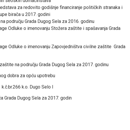
alih seoskih domaćinstava
dstava za redovito godišnje financiranje političkih stranaka i
rupe birača u 2017. godini
te na području Grada Dugog Sela za 2016. godinu
snage Odluke o imenovanju Stožera zaštite i spašavanja Grada
nage Odluke o imenovanju Zapovjedništva civilne zaštite Grada
e zaštite na području Grada Dugog Sela za 2017. godinu
vnog dobra za opću upotrebu
 k.č.br.266 k.o. Dugo Selo I
ća Grada Dugog Sela za 2017. godin