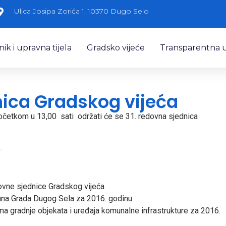
Ulica Josipa Zorića 1, 10370 Dugo Selo
k i upravna tijela
Gradsko vijeće
Transparentna 
nica Gradskog vijeća
početkom u 13,00 sati održati će se 31. redovna sjednica
.
edovne sjednice Gradskog vijeća
čuna Grada Dugog Sela za 2016. godinu
ma gradnje objekata i uređaja komunalne infrastrukture za 2016.