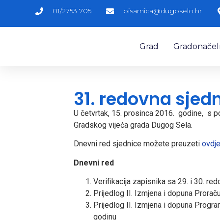
01/2753 705
pisarnica@dugoselo.hr
Grad
Gradonačelni
31. redovna sjed
U četvrtak, 15. prosinca 2016. godine, s 
Gradskog vijeća grada Dugog Sela.
Dnevni red sjednice možete preuzeti
ovdje
Dnevni red
Verifikacija zapisnika sa 29. i 30. r
Prijedlog II. Izmjena i dopuna Prora
Prijedlog II. Izmjena i dopuna Progra
godinu