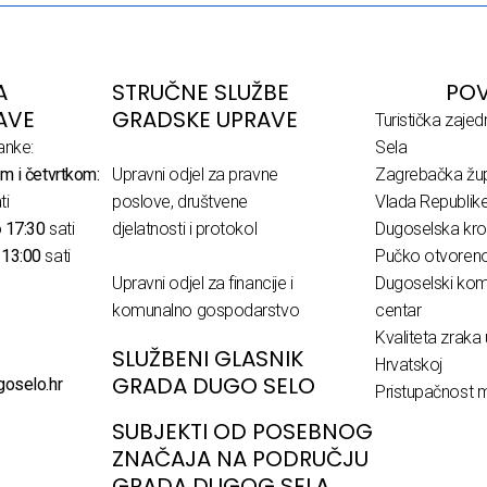
A
STRUČNE SLUŽBE
POV
AVE
GRADSKE UPRAVE
Turistička zaje
anke:
Sela
m i četvrtkom:
Upravni odjel za pravne
Zagrebačka žup
ti
poslove, društvene
Vlada Republik
o
17:30
sati
djelatnosti i protokol
Dugoselska kro
o
13:00
sati
Pučko otvoreno 
Upravni odjel za financije i
Dugoselski komu
komunalno gospodarstvo
centar
Kvaliteta zraka 
SLUŽBENI GLASNIK
Hrvatskoj
GRADA DUGO SELO
goselo.hr
Pristupačnost m
SUBJEKTI OD POSEBNOG
ZNAČAJA NA PODRUČJU
GRADA DUGOG SELA