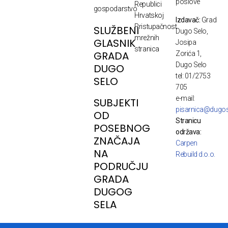
poslove
Republici
gospodarstvo
Hrvatskoj
Izdavač:
Grad
Pristupačnost
SLUŽBENI
Dugo Selo,
mrežnih
GLASNIK
Josipa
stranica
GRADA
Zorića 1,
Dugo Selo
DUGO
tel: 01/2753
SELO
705
e-mail:
SUBJEKTI
pisarnica@dugos
OD
Stranicu
POSEBNOG
održava:
ZNAČAJA
Carpen
NA
Rebuild d.o.o.
PODRUČJU
GRADA
DUGOG
SELA