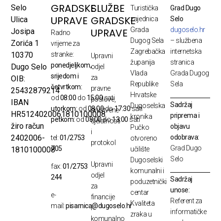
GRADSKE
SLUŽBE
Selo
Turistička
Grad Dugo
UPRAVE
GRADSKE
Ulica
zajednica
Selo
Grada
dugoselo.hr
UPRAVE
Josipa
Radno
Dugog Sela
– službena
Zorića 1
vrijeme za
Zagrebačka
internetska
10370
stranke:
Upravni
županija
stranica
ponedjeljkom,
Dugo Selo
odjel
Vlada
Grada Dugog
srijedom i
za
OIB:
Republike
Sela
četvrtkom:
pravne
25432879214
Hrvatske
od
08:00
do
15:00
sati
poslove,
IBAN
Sadržaj
Dugoselska
utorkom:
od
08:00
do
17:30
sati
društvene
HR5124020061810100008
priprema i
kronika
petkom:
od
08:00
do
13:00
sati
djelatnosti
žiro račun
objavu
Pučko
i
odobrava:
2402006-
tel:
01/2753
otvoreno
protokol
Grad Dugo
705
1810100008
učilište
Selo
Dugoselski
Upravni
fax:
01/2753
komunalni i
odjel
244
Sadržaj
poduzetnički
za
unose:
centar
e-
financije
Referent za
Kvaliteta
mail:
pisarnica@dugoselo.hr
i
informatičke
zraka u
komunalno