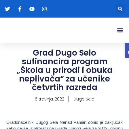
Gradonače
Transparentna
Grad Dugo Selo
sufinancira program
„Škola u prirodi i obuka
neplivača“ za učenike
četvrtih razreda
6 travnja, 2022
Dugo Selo
Gradonačelnik Dugog Sela Nenad Panian donio je zaključak
kako će se Iz Proračuna Grada Dugog Sela za 2022. godinu