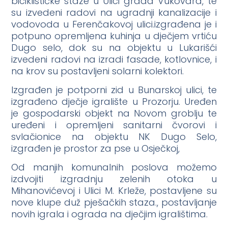
biciklističke staze u Ulici grada Vukovara, te
su izvedeni radovi na ugradnji kanalizacije i
vodovoda u Ferenčakovoj ulici.izgrađena je i
potpuno opremljena kuhinja u dječjem vrtiću
Dugo selo, dok su na objektu u Lukarišći
izvedeni radovi na izradi fasade, kotlovnice, i
na krov su postavljeni solarni kolektori.
Izgrađen je potporni zid u Bunarskoj ulici, te
izgrađeno dječje igralište u Prozorju. Uređen
je gospodarski objekt na Novom groblju te
uređeni i opremljeni sanitarni čvorovi i
svlačionice na objektu NK Dugo Selo,
izgrađen je prostor za pse u Osječkoj,
Od manjih komunalnih poslova možemo
izdvojiti izgradnju zelenih otoka u
Mihanovićevoj i Ulici M. Krleže, postavljene su
nove klupe duž pješačkih staza., postavljanje
novih igrala i ograda na dječjim igralištima.