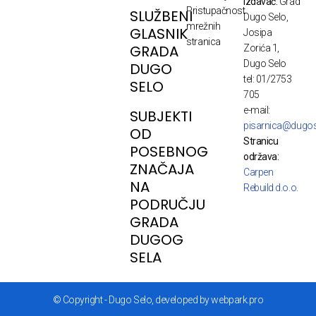
Izdavač:
Grad
Pristupačnost
SLUŽBENI
Dugo Selo,
mrežnih
GLASNIK
Josipa
stranica
GRADA
Zorića 1,
Dugo Selo
DUGO
tel: 01/2753
SELO
705
e-mail:
SUBJEKTI
pisarnica@dugos
OD
Stranicu
POSEBNOG
održava:
ZNAČAJA
Carpen
NA
Rebuild d.o.o.
PODRUČJU
GRADA
DUGOG
SELA
© Copyright - Dugo Selo, developed by webpark.pro