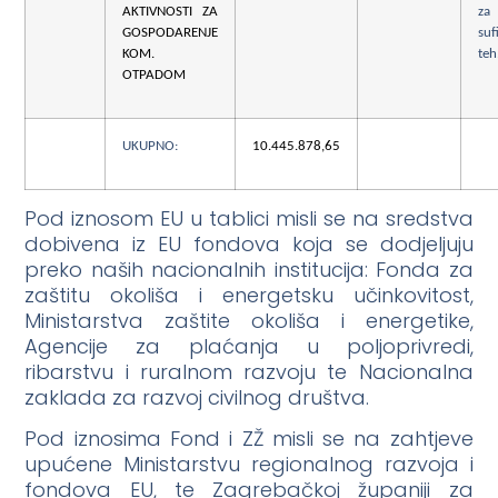
AKTIVNOSTI ZA
za
GOSPODARENJE
suf
KOM.
teh
OTPADOM
UKUPNO:
10.445.878,65
Pod iznosom EU u tablici misli se na sredstva
dobivena iz EU fondova koja se dodjeljuju
preko naših nacionalnih institucija: Fonda za
zaštitu okoliša i energetsku učinkovitost,
Ministarstva zaštite okoliša i energetike,
Agencije za plaćanja u poljoprivredi,
ribarstvu i ruralnom razvoju te Nacionalna
zaklada za razvoj civilnog društva.
Pod iznosima Fond i ZŽ misli se na zahtjeve
upućene Ministarstvu regionalnog razvoja i
fondova EU, te Zagrebačkoj županiji za