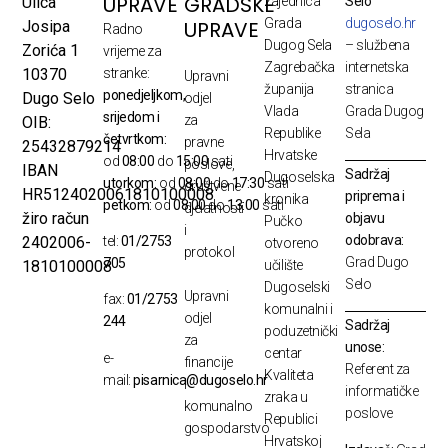
UPRAVE
GRADSKE
Ulica
zajednica
Selo
Grada
dugoselo.hr
UPRAVE
Josipa
Radno
Dugog Sela
– službena
Zorića 1
vrijeme za
Zagrebačka
internetska
10370
stranke:
Upravni
županija
stranica
ponedjeljkom,
Dugo Selo
odjel
Vlada
Grada Dugog
srijedom i
za
OIB:
Republike
Sela
četvrtkom:
pravne
25432879214
Hrvatske
od
08:00
do
15:00
sati
poslove,
IBAN
Sadržaj
Dugoselska
utorkom:
od
08:00
do
17:30
sati
društvene
HR5124020061810100008
priprema i
kronika
petkom:
od
08:00
do
13:00
sati
djelatnosti
žiro račun
objavu
Pučko
i
odobrava:
2402006-
tel:
01/2753
otvoreno
protokol
Grad Dugo
705
1810100008
učilište
Selo
Dugoselski
Upravni
fax:
01/2753
komunalni i
odjel
244
Sadržaj
poduzetnički
za
unose:
centar
e-
financije
Referent za
Kvaliteta
mail:
pisarnica@dugoselo.hr
i
informatičke
zraka u
komunalno
poslove
Republici
gospodarstvo
Hrvatskoj