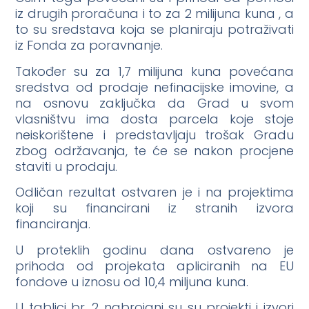
iz drugih proračuna i to za 2 milijuna kuna , a
to su sredstava koja se planiraju potraživati
iz Fonda za poravnanje.
Također su za 1,7 milijuna kuna povećana
sredstva od prodaje nefinacijske imovine, a
na osnovu zaključka da Grad u svom
vlasništvu ima dosta parcela koje stoje
neiskorištene i predstavljaju trošak Gradu
zbog održavanja, te će se nakon procjene
staviti u prodaju.
Odličan rezultat ostvaren je i na projektima
koji su financirani iz stranih izvora
financiranja.
U proteklih godinu dana ostvareno je
prihoda od projekata apliciranih na EU
fondove u iznosu od 10,4 miljuna kuna.
U tablici br. 2 nabrojani su su projekti i izvori