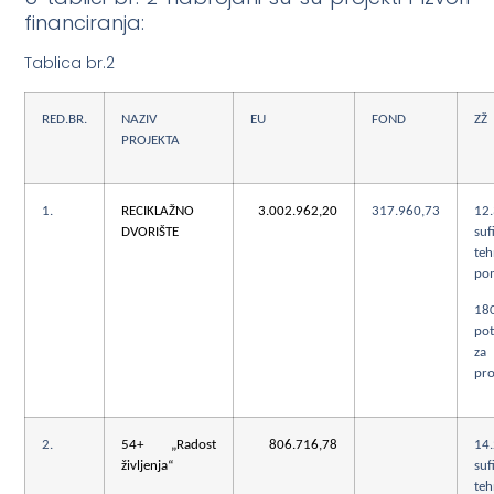
financiranja:
Tablica br.2
RED.BR.
NAZIV
EU
FOND
ZŽ
PROJEKTA
1.
RECIKLAŽNO
3.002.962,20
317.960,73
12
DVORIŠTE
suf
teh
po
18
po
za
pro
2.
54+ „Radost
806.716,78
14
življenja“
suf
teh