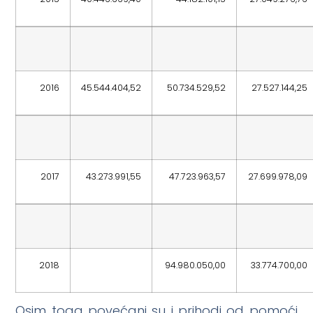
2016
45.544.404,52
50.734.529,52
27.527.144,25
2017
43.273.991,55
47.723.963,57
27.699.978,09
2018
94.980.050,00
33.774.700,00
Osim toga povećani su i prihodi od pomoći