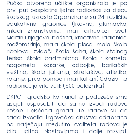
Pučko otvoreno učilište organiziralo je po
prvi put besplatne ljetne radionice za djecu
školskog uzrasta.Organizirane su 24 različite
edukativne igraonice (likovna, glumačka,
mladi znanstvenici, mali arheolozi, sveti
Martin i njegova baština, kreativne radionice,
mažoretkinje, mala škola plesa, mala škola
ribolova, izviđači, škola šaha, škola stolnog
tenisa, škola badmintona, škola rukometa,
nogometa, košarke, odbojke, borilačkih
vještina, škola jahanja, streljaštvo, atletika,
rolanje, prva pomoć i mali kuhari).Odaziv na
radionice je vrlo velik (600 polaznika).
DKPC –gradsko komunalno poduzeće smo
uspjeli osposobiti da samo izvodi radove
košnje i čišćenja grada. Te radove su do
sada izvodila trgovačka društva odabrana
na natječaju, međutim kvaliteta radova je
bila upitna. Nastavljamo i dalje razvijati