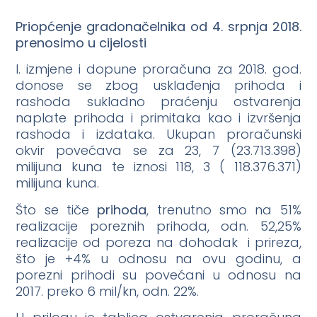
Priopćenje gradonačelnika od 4. srpnja 2018.
prenosimo u cijelosti
I. izmjene i dopune proračuna za 2018. god.
donose se zbog usklađenja prihoda i
rashoda sukladno praćenju ostvarenja
naplate prihoda i primitaka kao i izvršenja
rashoda i izdataka. Ukupan proračunski
okvir povećava se za 23, 7 (23.713.398)
milijuna kuna te iznosi 118, 3 ( 118.376.371)
milijuna kuna.
Što se tiče
prihoda
, trenutno smo na 51%
realizacije poreznih prihoda, odn. 52,25%
realizacije od poreza na dohodak i prireza,
što je +4% u odnosu na ovu godinu, a
porezni prihodi su povećani u odnosu na
2017. preko 6 mil/kn, odn. 22%.