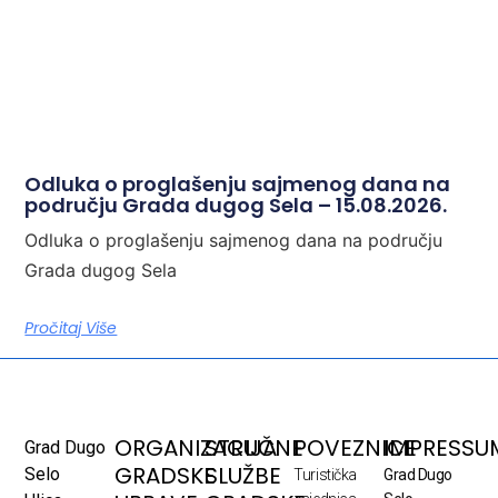
Odluka o proglašenju sajmenog dana na
području Grada dugog Sela – 15.08.2026.
Odluka o proglašenju sajmenog dana na području
Grada dugog Sela
Pročitaj Više
ORGANIZACIJA
STRUČNE
POVEZNICE
IMPRESSU
Grad Dugo
GRADSKE
SLUŽBE
Selo
Turistička
Grad Dugo