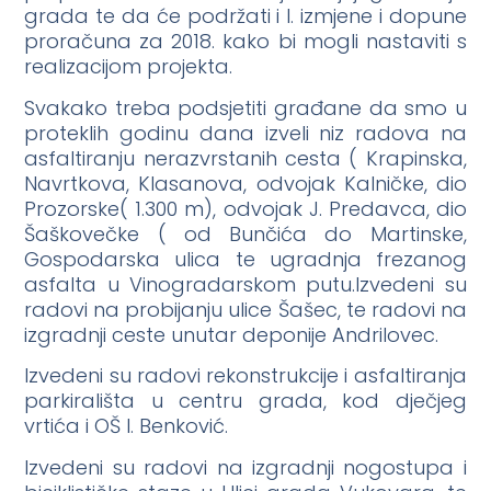
grada te da će podržati i I. izmjene i dopune
proračuna za 2018. kako bi mogli nastaviti s
realizacijom projekta.
Svakako treba podsjetiti građane da smo u
proteklih godinu dana izveli niz radova na
asfaltiranju nerazvrstanih cesta ( Krapinska,
Navrtkova, Klasanova, odvojak Kalničke, dio
Prozorske( 1.300 m), odvojak J. Predavca, dio
Šaškovečke ( od Bunčića do Martinske,
Gospodarska ulica te ugradnja frezanog
asfalta u Vinogradarskom putu.Izvedeni su
radovi na probijanju ulice Šašec, te radovi na
izgradnji ceste unutar deponije Andrilovec.
Izvedeni su radovi rekonstrukcije i asfaltiranja
parkirališta u centru grada, kod dječjeg
vrtića i OŠ I. Benković.
Izvedeni su radovi na izgradnji nogostupa i