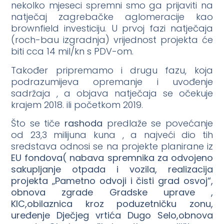
nekolko mjeseci spremni smo ga prijaviti na
natječaj zagrebačke aglomeracije kao
brownfield investiciju. U prvoj fazi natječaja
(roch-bau izgradnja) vrijednost projekta će
biti cca 14 mil/kn s PDV-om.
Također pripremamo i drugu fazu, koja
podrazumijeva opremanje i uvođenje
sadržaja , a objava natječaja se očekuje
krajem 2018. ili početkom 2019.
Što se tiče
rashoda
predlaže se povećanje
od 23,3 milijuna kuna , a najveći dio tih
sredstava odnosi se na projekte planirane iz
EU fondova( nabava spremnika za odvojeno
sakupljanje otpada i vozila, realizacija
projekta „Pametno odvoji i čisti grad osvoj“,
obnova zgrade Gradske uprave ,
KIC,obilaznica kroz poduzetničku zonu,
uređenje Dječjeg vrtića Dugo Selo,obnova