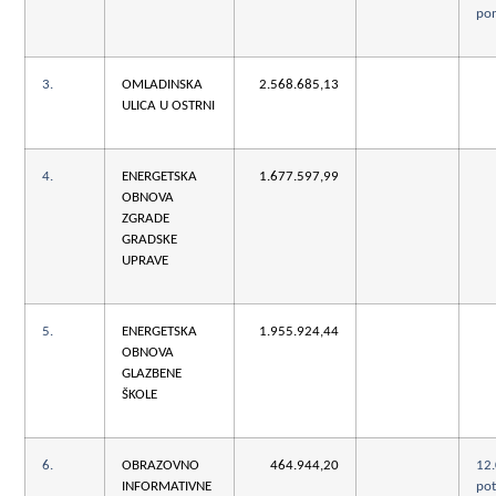
po
3.
OMLADINSKA
2.568.685,13
ULICA U OSTRNI
4.
ENERGETSKA
1.677.597,99
OBNOVA
ZGRADE
GRADSKE
UPRAVE
5.
ENERGETSKA
1.955.924,44
OBNOVA
GLAZBENE
ŠKOLE
6.
OBRAZOVNO
464.944,20
12
INFORMATIVNE
po