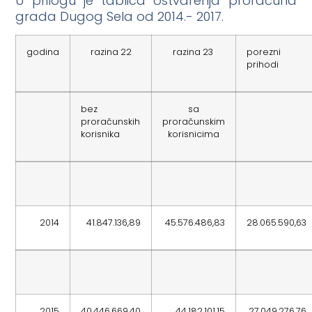
U prilogu je tablica ostvarenja proračuna
grada Dugog Sela od 2014.- 2017.
godina
razina 22
razina 23
porezni
prihodi
bez
sa
proračunskih
proračunskim
korisnika
korisnicima
2014
41.847.136,89
45.576.486,83
28.065.590,63
2015
40.446.669,40
44.182.101,15
27.049.276,76