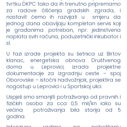
tvrtku DKPC tako da ih trenutno pripremamo
za radove čišćenja gradskih zgrada, i
nastavit ćemo ih razvijati u smjeru da
jednog dana obavljaju kompletan servis koji
je građanima potreban, npr. jedinstvena
naplata svih računa, poduzetnički inkubator i
sl.
U fazi izrade projekta su šetnica uz Birtov
klanac, energetska obnova Društvenog
doma u Leprovici, izrada projektne
dokumentacije za izgradnju ceste – spoj
Oborovske – istočni nadvožnjak, projektira se
nogostup u Leprovici i u Sportskoj ulici.
Uspjeli smo smanjiti potraživanja od pravnih i
fizičkih osoba za cca 0,5 mil/kn iako su
većina potraživanja bila starija od 5
godina.
Intenzivno radimo na poboljšanju