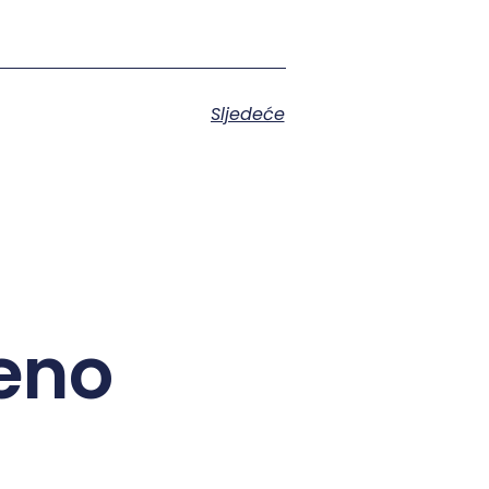
Sljedeće
eno