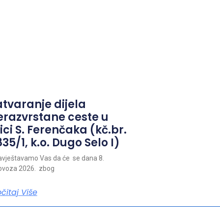
atvaranje dijela
erazvrstane ceste u
ici S. Ferenčaka (kč.br.
35/1, k.o. Dugo Selo I)
vještavamo Vas da će se dana 8.
ovoza 2026. zbog
očitaj Više