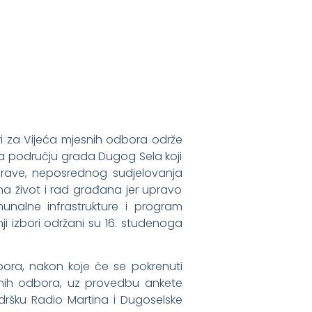
ri za Vijeća mjesnih odbora održe
na području grada Dugog Sela koji
uprave, neposrednog sudjelovanja
 život i rad građana jer upravo
nalne infrastrukture i program
i izbori održani su 16. studenoga
ora, nakon koje će se pokrenuti
esnih odbora, uz provedbu ankete
odršku Radio Martina i Dugoselske