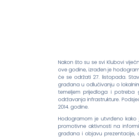
Nakon što su se svi Klubovi vije
ove godine, izrađen je hodogram 
će se održati 27. listopada. St
građana u odlučivanju o lokaln
temeljem prijedloga i potreba
održavanja infrastrukture. Podsj
2014. godine.
Hodogramom je utvrđeno kako je
promotivne aktivnosti na inform
građana i objavu prezentacije, o