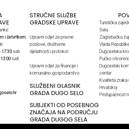
A
STRUČNE SLUŽBE
POV
AVE
GRADSKE UPRAVE
Turistička zaje
anke:
Sela
m i četvrtkom:
Upravni odjel za pravne
Zagrebačka žup
ti
poslove, društvene
Vlada Republik
o
17:30
sati
djelatnosti i protokol
Dugoselska kro
o
13:00
sati
Pučko otvoreno 
Upravni odjel za financije i
Dugoselski komu
komunalno gospodarstvo
centar
Kvaliteta zraka 
SLUŽBENI GLASNIK
Hrvatskoj
GRADA DUGO SELO
goselo.hr
Pristupačnost m
SUBJEKTI OD POSEBNOG
ZNAČAJA NA PODRUČJU
GRADA DUGOG SELA