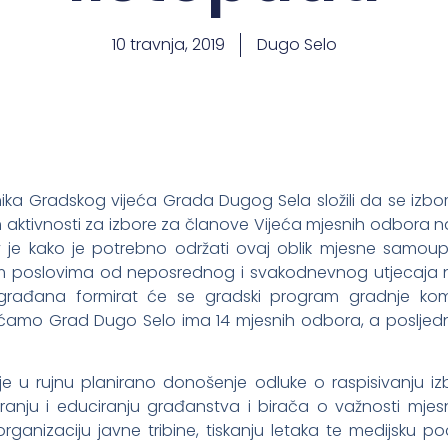
10 travnja, 2019
Dugo Selo
ćnika Gradskog vijeća Grada Dugog Sela složili da se izbo
aktivnosti za izbore za članove Vijeća mjesnih odbora 
av je kako je potrebno održati ovaj oblik mjesne samo
im poslovima od neposrednog i svakodnevnog utjecaja na
 građana formirat će se gradski program gradnje komu
ećamo Grad Dugo Selo ima 14 mjesnih odbora, a posljednj
 u rujnu planirano donošenje odluke o raspisivanju izb
iranju i educiranju građanstva i birača o važnosti mj
rganizaciju javne tribine, tiskanju letaka te medijsku p