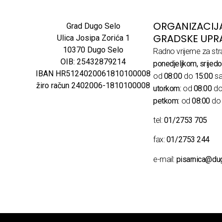
ORGANIZACIJ
Grad Dugo Selo
GRADSKE UPR
Ulica Josipa Zorića 1
10370 Dugo Selo
Radno vrijeme za str
OIB: 25432879214
ponedjeljkom, srijedo
IBAN HR5124020061810100008
od
08:00
do
15:00
sa
žiro račun 2402006-1810100008
utorkom:
od
08:00
d
petkom:
od
08:00
d
tel:
01/2753 705
fax:
01/2753 244
e-mail:
pisarnica@du