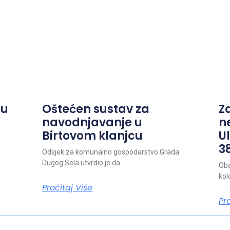
ju
Oštećen sustav za
Z
navodnjavanje u
n
Birtovom klanjcu
Ul
38
Odsjek za komunalno gospodarstvo Grada
Dugog Sela utvrdio je da
Oba
kol
Pročitaj Više
Pr