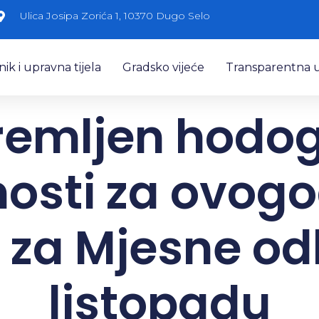
Ulica Josipa Zorića 1, 10370 Dugo Selo
k i upravna tijela
Gradsko vijeće
Transparentna 
premljen hodo
nosti za ovogo
e za Mjesne od
listopadu