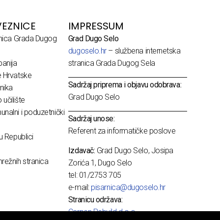
EZNICE
IMPRESSUM
dnica Grada Dugog
Grad Dugo Selo
dugoselo.hr
– službena internetska
anija
stranica Grada Dugog Sela
e Hrvatske
Sadržaj priprema i objavu odobrava:
nika
Grad Dugo Selo
učilište
nalni i poduzetnički
Sadržaj unose:
Referent za informatičke poslove
u Republici
Izdavač:
Grad Dugo Selo, Josipa
režnih stranica
Zorića 1, Dugo Selo
tel: 01/2753 705
e-mail:
pisarnica@dugoselo.hr
Stranicu održava:
Carpen Rebuild d.o.o.