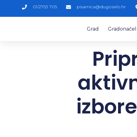
01/2753 705
pisarnica@dugoselo.hr
Grad
Gradonačelni
Pri
aktiv
izbor