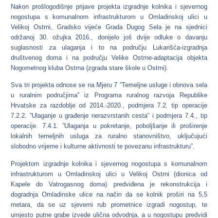
Nakon prošlogodišnje prijave projekta izgradnje kolnika i sjevernog
nogostupa s komunalnom infrastrukturom u Omladinskoj ulici u
Velikoj Ostrni, Gradsko vijeće Grada Dugog Sela je na sjednici
održanoj 30. ožujka 2016., donijelo još dvije odluke o davanju
suglasnosti za ulaganja i to na području Lukarišća-izgradnja
društvenog doma i na području Velike Ostrne-adaptacija objekta
Nogometnog kluba Ostrna (zgrada stare škole u Ostrni).
Sva tri projekta odnose se na Mjeru 7 ”Temeljne usluge i obnova sela
u ruralnim područjima” iz Programa ruralnog razvoja Republike
Hrvatske za razdoblje od 2014.-2020., podmjera 7.2. tip operacije
7.2.2. ”Ulaganje u građenje nerazvrstanih cesta” i podmjera 7.4., tip
operacije. 7.4.1. ”Ulaganja u pokretanje, poboljšanje ili proširenje
lokalnih temeljnih usluga za ruralno stanovništvo, uključujući
slobodno vrijeme i kulturne aktivnosti te povezanu infrastrukturu”.
Projektom izgradnje kolnika i sjevernog nogostupa s komunalnom
infrastrukturom u Omladinskoj ulici u Velikoj Ostrni
(dionica od
Kapele do Vatrogasnog doma) predviđena je rekonstrukcija i
dogradnja Omladinske ulice na način da se kolnik proširi na 5,5
metara, da se uz sjeverni rub prometnice izgradi nogostup, te
umjesto putne grabe izvede ulična odvodnja, a u nogostupu predvidi