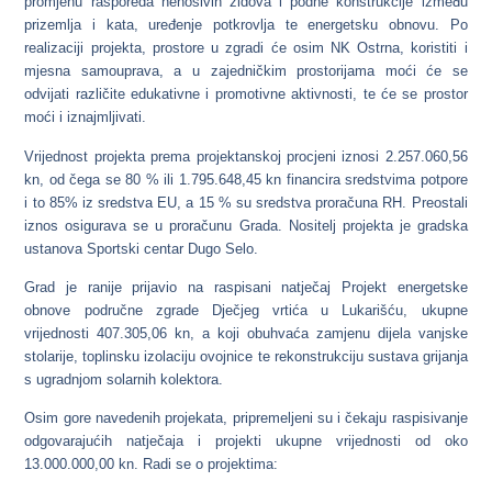
promjenu rasporeda nenosivih zidova i podne konstrukcije između
prizemlja i kata, uređenje potkrovlja te energetsku obnovu. Po
realizaciji projekta, prostore u zgradi će osim NK Ostrna, koristiti i
mjesna samouprava, a u zajedničkim prostorijama moći će se
odvijati različite edukativne i promotivne aktivnosti, te će se prostor
moći i iznajmljivati.
Vrijednost projekta prema projektanskoj procjeni iznosi 2.257.060,56
kn, od čega se 80 % ili 1.795.648,45 kn financira sredstvima potpore
i to 85% iz sredstva EU, a 15 % su sredstva proračuna RH. Preostali
iznos osigurava se u proračunu Grada. Nositelj projekta je gradska
ustanova Sportski centar Dugo Selo.
Grad je ranije prijavio na raspisani natječaj
Projekt energetske
obnove područne zgrade Dječjeg vrtića u Lukarišću,
ukupne
vrijednosti 407.305,06 kn, a koji obuhvaća zamjenu dijela vanjske
stolarije, toplinsku izolaciju ovojnice te rekonstrukciju sustava grijanja
s ugradnjom solarnih kolektora.
Osim gore navedenih projekata, pripremeljeni su i čekaju raspisivanje
odgovarajućih natječaja i projekti ukupne vrijednosti od oko
13.000.000,00 kn. Radi se o projektima: