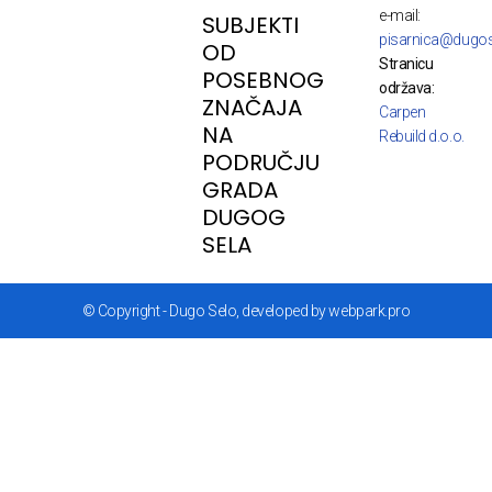
e-mail:
SUBJEKTI
pisarnica@dugos
OD
Stranicu
POSEBNOG
održava:
ZNAČAJA
Carpen
NA
Rebuild d.o.o.
PODRUČJU
GRADA
DUGOG
SELA
© Copyright - Dugo Selo, developed by webpark.pro