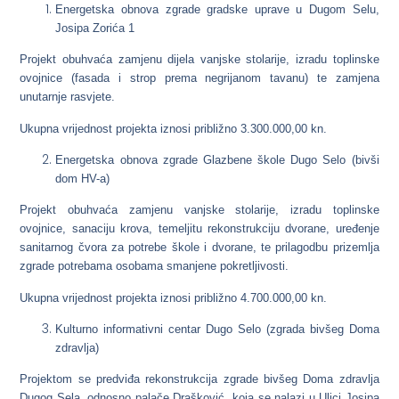
Energetska obnova zgrade gradske uprave u Dugom Selu,
Josipa Zorića 1
Projekt obuhvaća zamjenu dijela vanjske stolarije, izradu toplinske
ovojnice (fasada i strop prema negrijanom tavanu) te zamjena
unutarnje rasvjete.
Ukupna vrijednost projekta iznosi približno 3.300.000,00 kn.
Energetska obnova zgrade Glazbene škole Dugo Selo (bivši
dom HV-a)
Projekt obuhvaća zamjenu vanjske stolarije, izradu toplinske
ovojnice, sanaciju krova, temeljitu rekonstrukciju dvorane, uređenje
sanitarnog čvora za potrebe škole i dvorane, te prilagodbu prizemlja
zgrade potrebama osobama smanjene pokretljivosti.
Ukupna vrijednost projekta iznosi približno 4.700.000,00 kn.
Kulturno informativni centar Dugo Selo (zgrada bivšeg Doma
zdravlja)
Projektom se predviđa rekonstrukcija zgrade bivšeg Doma zdravlja
Dugog Sela, odnosno palače Drašković, koja se nalazi u Ulici Josipa