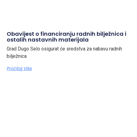
Obavijest o financiranju radnih bilježnica i
ostalih nastavnih materijala
Grad Dugo Selo osigurat će sredstva za nabavu radnih
bilježnica
Pročitaj Više