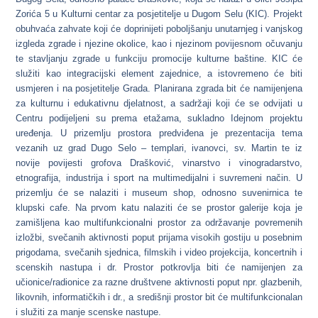
Zorića 5 u Kulturni centar za posjetitelje u Dugom Selu (KIC). Projekt
obuhvaća zahvate koji će doprinijeti poboljšanju unutarnjeg i vanjskog
izgleda zgrade i njezine okolice, kao i njezinom povijesnom očuvanju
te stavljanju zgrade u funkciju promocije kulturne baštine. KIC će
služiti kao integracijski element zajednice, a istovremeno će biti
usmjeren i na posjetitelje Grada. Planirana zgrada bit će namijenjena
za kulturnu i edukativnu djelatnost, a sadržaji koji će se odvijati u
Centru podijeljeni su prema etažama, sukladno Idejnom projektu
uređenja. U prizemlju prostora predviđena je prezentacija tema
vezanih uz grad Dugo Selo – templari, ivanovci, sv. Martin te iz
novije povijesti grofova Drašković, vinarstvo i vinogradarstvo,
etnografija, industrija i sport na multimedijalni i suvremeni način. U
prizemlju će se nalaziti i museum shop, odnosno suvenirnica te
klupski cafe. Na prvom katu nalaziti će se prostor galerije koja je
zamišljena kao multifunkcionalni prostor za održavanje povremenih
izložbi, svečanih aktivnosti poput prijama visokih gostiju u posebnim
prigodama, svečanih sjednica, filmskih i video projekcija, koncertnih i
scenskih nastupa i dr. Prostor potkrovlja biti će namijenjen za
učionice/radionice za razne društvene aktivnosti poput npr. glazbenih,
likovnih, informatičkih i dr., a središnji prostor bit će multifunkcionalan
i služiti za manje scenske nastupe.