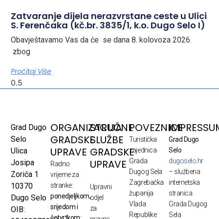
Zatvaranje dijela nerazvrstane ceste u Ulici
S. Ferenčaka (kč.br. 3835/1, k.o. Dugo Selo I)
Obavještavamo Vas da će se dana 8. kolovoza 2026.
zbog
Pročitaj Više
ORGANIZACIJA
STRUČNE
POVEZNICE
IMPRESSU
Grad Dugo
GRADSKE
SLUŽBE
Selo
Turistička
Grad Dugo
UPRAVE
GRADSKE
Ulica
zajednica
Selo
Grada
dugoselo.hr
UPRAVE
Josipa
Radno
Dugog Sela
– službena
Zorića 1
vrijeme za
Zagrebačka
internetska
10370
stranke:
Upravni
županija
stranica
ponedjeljkom,
Dugo Selo
odjel
Vlada
Grada Dugog
srijedom i
za
OIB:
Republike
Sela
četvrtkom:
pravne