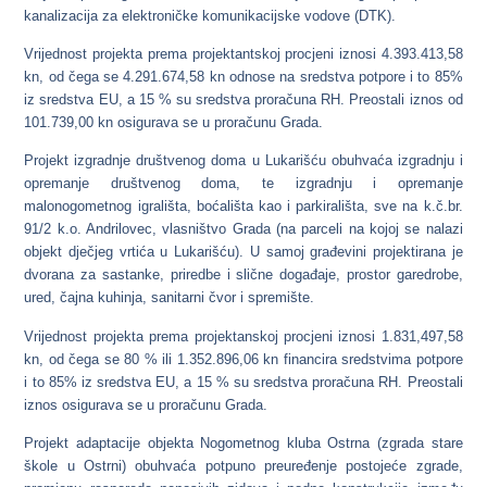
kanalizacija za elektroničke komunikacijske vodove (DTK).
Vrijednost projekta prema projektantskoj procjeni iznosi 4.393.413,58
kn, od čega se 4.291.674,58 kn odnose na sredstva potpore i to 85%
iz sredstva EU, a 15 % su sredstva proračuna RH. Preostali iznos od
101.739,00 kn osigurava se u proračunu Grada.
Projekt izgradnje društvenog doma u Lukarišću
obuhvaća izgradnju i
opremanje društvenog doma, te izgradnju i opremanje
malonogometnog igrališta, boćališta kao i parkirališta, sve na k.č.br.
91/2 k.o. Andrilovec, vlasništvo Grada (na parceli na kojoj se nalazi
objekt dječjeg vrtića u Lukarišću). U samoj građevini projektirana je
dvorana za sastanke, priredbe i slične događaje, prostor garedrobe,
ured, čajna kuhinja, sanitarni čvor i spremište.
Vrijednost projekta prema projektanskoj procjeni iznosi 1.831,497,58
kn, od čega se 80 % ili 1.352.896,06 kn financira sredstvima potpore
i to 85% iz sredstva EU, a 15 % su sredstva proračuna RH. Preostali
iznos osigurava se u proračunu Grada.
Projekt adaptacije objekta Nogometnog kluba Ostrna (zgrada stare
škole u Ostrni)
obuhvaća potpuno preuređenje postojeće zgrade,