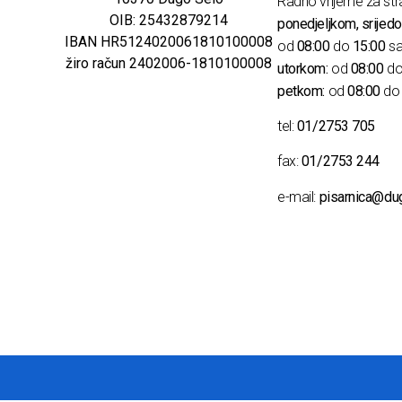
Radno vrijeme za str
OIB: 25432879214
ponedjeljkom, srijedo
IBAN HR5124020061810100008
od
08:00
do
15:00
sa
žiro račun 2402006-1810100008
utorkom:
od
08:00
d
petkom:
od
08:00
d
tel:
01/2753 705
fax:
01/2753 244
e-mail:
pisarnica@du