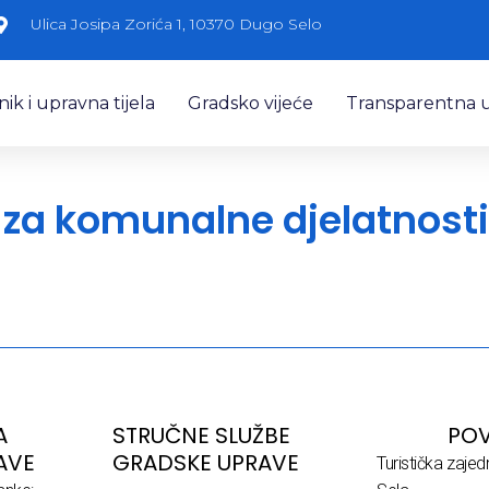
Ulica Josipa Zorića 1, 10370 Dugo Selo
k i upravna tijela
Gradsko vijeće
Transparentna 
 za komunalne djelatnosti
A
STRUČNE SLUŽBE
POV
AVE
GRADSKE UPRAVE
Turistička zaje