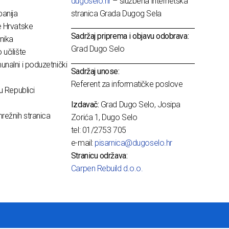
dugoselo.hr
– službena internetska
anija
stranica Grada Dugog Sela
e Hrvatske
Sadržaj priprema i objavu odobrava:
nika
Grad Dugo Selo
učilište
nalni i poduzetnički
Sadržaj unose:
Referent za informatičke poslove
u Republici
Izdavač:
Grad Dugo Selo, Josipa
režnih stranica
Zorića 1, Dugo Selo
tel: 01/2753 705
e-mail:
pisarnica@dugoselo.hr
Stranicu održava:
Carpen Rebuild d.o.o.