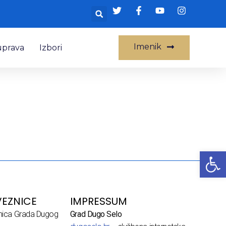
Imenik
uprava
Izbori
Op
EZNICE
IMPRESSUM
dnica Grada Dugog
Grad Dugo Selo