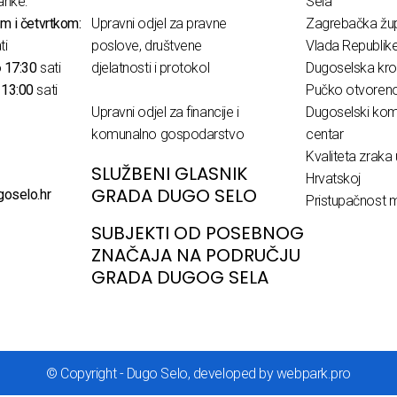
anke:
Sela
m i četvrtkom:
Upravni odjel za pravne
Zagrebačka žup
ti
poslove, društvene
Vlada Republik
o
17:30
sati
djelatnosti i protokol
Dugoselska kro
o
13:00
sati
Pučko otvoreno 
Upravni odjel za financije i
Dugoselski komu
komunalno gospodarstvo
centar
Kvaliteta zraka 
SLUŽBENI GLASNIK
Hrvatskoj
GRADA DUGO SELO
goselo.hr
Pristupačnost m
SUBJEKTI OD POSEBNOG
ZNAČAJA NA PODRUČJU
GRADA DUGOG SELA
© Copyright - Dugo Selo, developed by webpark.pro