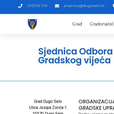
01/2753 705
pisarnica@dugoselo.hr
Grad
Gradonačelni
Sjednica Odbora
Gradskog vijeća
ORGANIZACIJ
Grad Dugo Selo
GRADSKE UPR
Ulica Josipa Zorića 1
10370 Dugo Selo