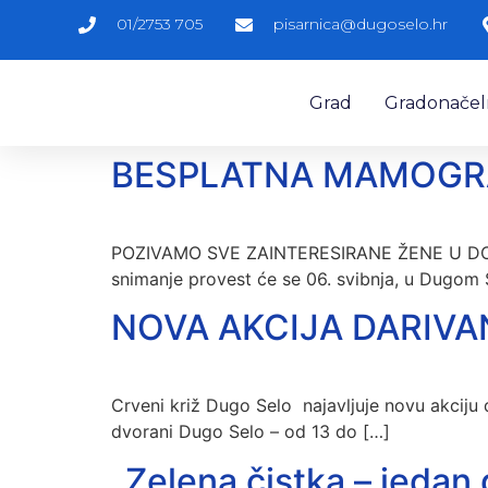
01/2753 705
pisarnica@dugoselo.hr
Grad
Gradonačelni
BESPLATNA MAMOGRAF
POZIVAMO SVE ZAINTERESIRANE ŽENE U DO
snimanje provest će se 06. svibnja, u Dugom 
NOVA AKCIJA DARIVA
Crveni križ Dugo Selo najavljuje novu akciju 
dvorani Dugo Selo – od 13 do […]
„Zelena čistka – jedan 