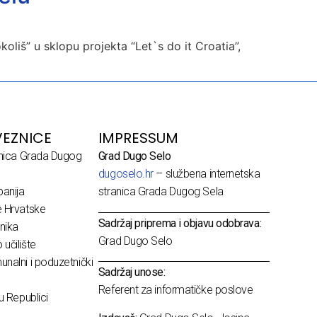
liš” u sklopu projekta “Let`s do it Croatia”,
EZNICE
IMPRESSUM
dnica Grada Dugog
Grad Dugo Selo
dugoselo.hr
– službena internetska
anija
stranica Grada Dugog Sela
e Hrvatske
Sadržaj priprema i objavu odobrava:
nika
Grad Dugo Selo
učilište
nalni i poduzetnički
Sadržaj unose:
Referent za informatičke poslove
u Republici