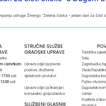
panju udruge Žmergo “Zelena čistka – jedan dan za čisti oko
A
STRUČNE SLUŽBE
POV
AVE
GRADSKE UPRAVE
Turistička zaje
anke:
Sela
m i četvrtkom:
Upravni odjel za pravne
Zagrebačka žup
ti
poslove, društvene
Vlada Republik
o
17:30
sati
djelatnosti i protokol
Dugoselska kro
o
13:00
sati
Pučko otvoreno 
Upravni odjel za financije i
Dugoselski komu
komunalno gospodarstvo
centar
Kvaliteta zraka 
SLUŽBENI GLASNIK
Hrvatskoj