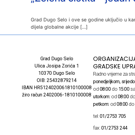
Grad Dugo Selo i ove se godine uključio u kam
dijela globalne akcije […]
ORGANIZACIJ
Grad Dugo Selo
GRADSKE UPR
Ulica Josipa Zorića 1
10370 Dugo Selo
Radno vrijeme za str
OIB: 25432879214
ponedjeljkom, srijedo
IBAN HR5124020061810100008
od
08:00
do
15:00
sa
žiro račun 2402006-1810100008
utorkom:
od
08:00
d
petkom:
od
08:00
d
tel:
01/2753 705
fax:
01/2753 244