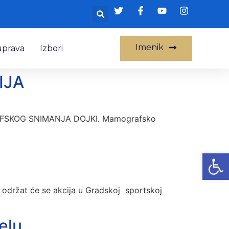
Imenik
uprava
Izbori
IJA
FSKOG SNIMANJA DOJKI. Mamografsko
Op
ja održat će se akcija u Gradskoj sportskoj
elu