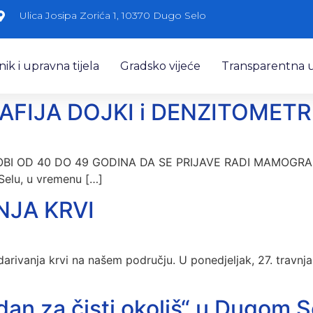
Ulica Josipa Zorića 1, 10370 Dugo Selo
k i upravna tijela
Gradsko vijeće
Transparentna 
IJA DOJKI i DENZITOMETR
BI OD 40 DO 49 GODINA DA SE PRIJAVE RADI MAMOGRA
Selu, u vremenu […]
NJA KRVI
darivanja krvi na našem području. U ponedjeljak, 27. travn
dan za čisti okoliš“ u Dugom S