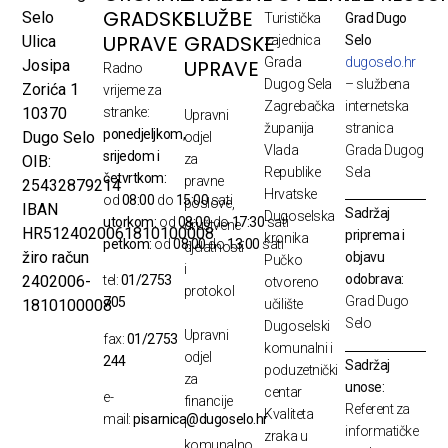
GRADSKE
SLUŽBE
Selo
Turistička
Grad Dugo
UPRAVE
GRADSKE
Ulica
zajednica
Selo
Grada
dugoselo.hr
UPRAVE
Josipa
Radno
Dugog Sela
– službena
Zorića 1
vrijeme za
Zagrebačka
internetska
10370
stranke:
Upravni
županija
stranica
ponedjeljkom,
Dugo Selo
odjel
Vlada
Grada Dugog
srijedom i
za
OIB:
Republike
Sela
četvrtkom:
pravne
25432879214
Hrvatske
od
08:00
do
15:00
sati
poslove,
IBAN
Sadržaj
Dugoselska
utorkom:
od
08:00
do
17:30
sati
društvene
HR5124020061810100008
priprema i
kronika
petkom:
od
08:00
do
13:00
sati
djelatnosti
žiro račun
objavu
Pučko
i
odobrava:
2402006-
tel:
01/2753
otvoreno
protokol
Grad Dugo
705
1810100008
učilište
Selo
Dugoselski
Upravni
fax:
01/2753
komunalni i
odjel
244
Sadržaj
poduzetnički
za
unose:
centar
e-
financije
Referent za
Kvaliteta
mail:
pisarnica@dugoselo.hr
i
informatičke
zraka u
komunalno