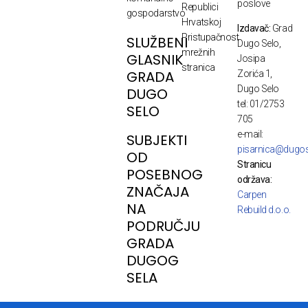
poslove
Republici
gospodarstvo
Hrvatskoj
Izdavač:
Grad
Pristupačnost
SLUŽBENI
Dugo Selo,
mrežnih
GLASNIK
Josipa
stranica
GRADA
Zorića 1,
Dugo Selo
DUGO
tel: 01/2753
SELO
705
e-mail:
SUBJEKTI
pisarnica@dugos
OD
Stranicu
POSEBNOG
održava:
ZNAČAJA
Carpen
NA
Rebuild d.o.o.
PODRUČJU
GRADA
DUGOG
SELA