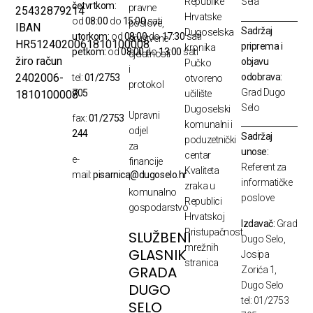
Republike
Sela
četvrtkom:
pravne
25432879214
Hrvatske
od
08:00
do
15:00
sati
poslove,
IBAN
Sadržaj
Dugoselska
utorkom:
od
08:00
do
17:30
sati
društvene
HR5124020061810100008
priprema i
kronika
petkom:
od
08:00
do
13:00
sati
djelatnosti
žiro račun
objavu
Pučko
i
odobrava:
2402006-
tel:
01/2753
otvoreno
protokol
Grad Dugo
705
1810100008
učilište
Selo
Dugoselski
Upravni
fax:
01/2753
komunalni i
odjel
244
Sadržaj
poduzetnički
za
unose:
centar
e-
financije
Referent za
Kvaliteta
mail:
pisarnica@dugoselo.hr
i
informatičke
zraka u
komunalno
poslove
Republici
gospodarstvo
Hrvatskoj
Izdavač:
Grad
Pristupačnost
SLUŽBENI
Dugo Selo,
mrežnih
GLASNIK
Josipa
stranica
GRADA
Zorića 1,
Dugo Selo
DUGO
tel: 01/2753
SELO