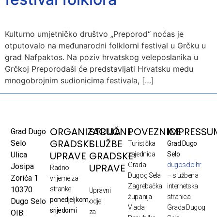
Kulturno umjetničko društvo „Preporod“ noćas je
otputovalo na međunarodni folklorni festival u Grčku u
grad Nafpaktos. Na poziv hrvatskog veleposlanika u
Grčkoj Preporodaši će predstavljati Hrvatsku medu
mnogobrojnim sudionicima festivala, […]
ORGANIZACIJA
STRUČNE
POVEZNICE
IMPRESSU
Grad Dugo
GRADSKE
SLUŽBE
Selo
Turistička
Grad Dugo
UPRAVE
GRADSKE
Ulica
zajednica
Selo
Grada
dugoselo.hr
UPRAVE
Josipa
Radno
Dugog Sela
– službena
Zorića 1
vrijeme za
Zagrebačka
internetska
10370
stranke:
Upravni
županija
stranica
ponedjeljkom,
Dugo Selo
odjel
Vlada
Grada Dugog
srijedom i
za
OIB: