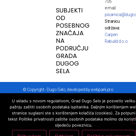
705
e-mail:
SUBJEKTI
pisarnica@dugos
OD
Stranicu
POSEBNOG
održava:
ZNAČAJA
Carpen
NA
Rebuild d.o.o.
PODRUČJU
GRADA
DUGOG
SELA
© Copyright - Dugo Selo, developed by webpark.pro
U skladu s novom regulativom, Grad Dugo Selo je posvetio veliku
pažnju zaštiti osobnih podataka ispitanika. Daljnjim korištenjem we
stranice suglasni ste s korištenjem kolačića (cookies). Za potpuni
tekst Politike privatnosti zaštite osobnih podataka molimo da koristi
sljedeću poveznicu.