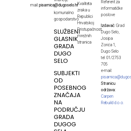
Referent za
Kvaliteta
mail:
pisarnica@dugoselo.hr
i
informatičke
zraka u
komunalno
poslove
Republici
gospodarstvo
Hrvatskoj
Izdavač:
Grad
Pristupačnost
SLUŽBENI
Dugo Selo,
mrežnih
GLASNIK
Josipa
stranica
GRADA
Zorića 1,
Dugo Selo
DUGO
tel: 01/2753
SELO
705
e-mail:
SUBJEKTI
pisarnica@dugos
OD
Stranicu
POSEBNOG
održava:
ZNAČAJA
Carpen
NA
Rebuild d.o.o.
PODRUČJU
GRADA
DUGOG