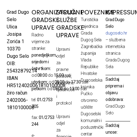
ORGANIZACIJA
STRUČNE
POVEZNICE
IMPRESSU
Grad Dugo
GRADSKE
SLUŽBE
Selo
Turistička
Grad Dugo
UPRAVE
GRADSKE
Ulica
zajednica
Selo
Grada
dugoselo.hr
UPRAVE
Josipa
Radno
Dugog Sela
– službena
Zorića 1
vrijeme za
Zagrebačka
internetska
10370
stranke:
Upravni
županija
stranica
ponedjeljkom,
Dugo Selo
odjel
Vlada
Grada Dugog
srijedom i
za
OIB:
Republike
Sela
četvrtkom:
pravne
25432879214
Hrvatske
od
08:00
do
15:00
sati
poslove,
IBAN
Sadržaj
Dugoselska
utorkom:
od
08:00
do
17:30
sati
društvene
HR5124020061810100008
priprema i
kronika
petkom:
od
08:00
do
13:00
sati
djelatnosti
žiro račun
objavu
Pučko
i
odobrava:
2402006-
tel:
01/2753
otvoreno
protokol
Grad Dugo
705
1810100008
učilište
Selo
Dugoselski
Upravni
fax:
01/2753
komunalni i
odjel
244
Sadržaj
poduzetnički
za
unose:
centar
e-
financije