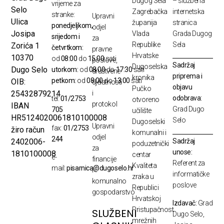
Dugog Sela
– službena
vrijeme za
Selo
Zagrebačka
internetska
stranke:
Upravni
Ulica
županija
stranica
ponedjeljkom,
odjel
Josipa
Vlada
Grada Dugog
srijedom i
za
Republike
Sela
Zorića 1
četvrtkom:
pravne
Hrvatske
10370
od
08:00
do
15:00
sati
poslove,
Sadržaj
Dugoselska
Dugo Selo
utorkom:
od
08:00
do
17:30
sati
društvene
priprema i
kronika
petkom:
od
08:00
do
13:00
sati
OIB:
djelatnosti
objavu
Pučko
25432879214
i
odobrava:
tel:
01/2753
otvoreno
protokol
IBAN
Grad Dugo
705
učilište
HR5124020061810100008
Selo
Dugoselski
Upravni
fax:
01/2753
žiro račun
komunalni i
odjel
244
Sadržaj
2402006-
poduzetnički
za
unose:
1810100008
centar
e-
financije
Referent za
Kvaliteta
mail:
pisarnica@dugoselo.hr
i
informatičke
zraka u
komunalno
poslove
Republici
gospodarstvo
Hrvatskoj
Izdavač:
Grad
Pristupačnost
SLUŽBENI
Dugo Selo,
mrežnih