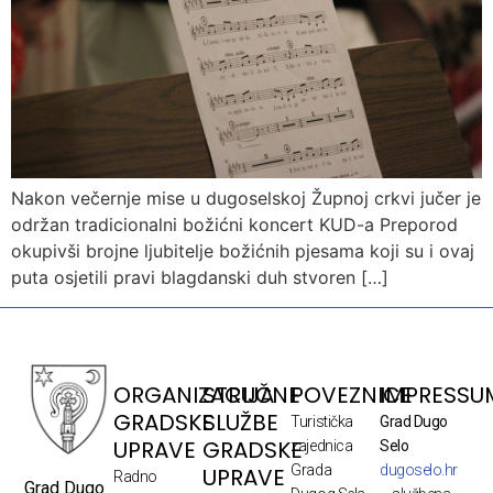
Nakon večernje mise u dugoselskoj Župnoj crkvi jučer je
održan tradicionalni božićni koncert KUD-a Preporod
okupivši brojne ljubitelje božićnih pjesama koji su i ovaj
puta osjetili pravi blagdanski duh stvoren […]
ORGANIZACIJA
STRUČNE
POVEZNICE
IMPRESSU
GRADSKE
SLUŽBE
Turistička
Grad Dugo
UPRAVE
GRADSKE
zajednica
Selo
Grada
dugoselo.hr
UPRAVE
Radno
Grad Dugo