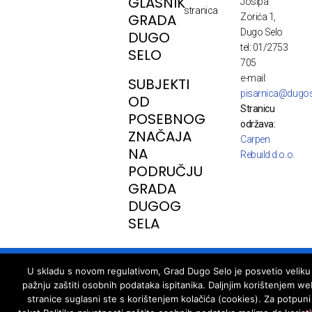
GLASNIK
Josipa
stranica
GRADA
Zorića 1,
Dugo Selo
DUGO
tel: 01/2753
SELO
705
e-mail:
SUBJEKTI
pisarnica@dugos
OD
Stranicu
POSEBNOG
održava:
ZNAČAJA
Carpen
NA
Rebuild d.o.o.
PODRUČJU
GRADA
DUGOG
SELA
© Copyright - Dugo Selo, developed by webpark.pro
U skladu s novom regulativom, Grad Dugo Selo je posvetio veliku
pažnju zaštiti osobnih podataka ispitanika. Daljnjim korištenjem we
stranice suglasni ste s korištenjem kolačića (cookies). Za potpuni