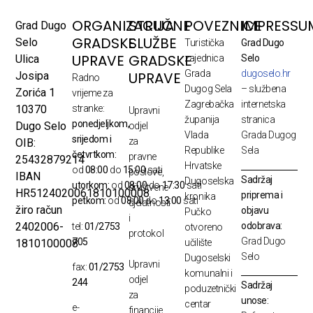
ORGANIZACIJA
STRUČNE
POVEZNICE
IMPRESSU
Grad Dugo
GRADSKE
SLUŽBE
Selo
Turistička
Grad Dugo
UPRAVE
GRADSKE
Ulica
zajednica
Selo
Grada
dugoselo.hr
UPRAVE
Josipa
Radno
Dugog Sela
– službena
Zorića 1
vrijeme za
Zagrebačka
internetska
10370
stranke:
Upravni
županija
stranica
ponedjeljkom,
Dugo Selo
odjel
Vlada
Grada Dugog
srijedom i
za
OIB:
Republike
Sela
četvrtkom:
pravne
25432879214
Hrvatske
od
08:00
do
15:00
sati
poslove,
IBAN
Sadržaj
Dugoselska
utorkom:
od
08:00
do
17:30
sati
društvene
HR5124020061810100008
priprema i
kronika
petkom:
od
08:00
do
13:00
sati
djelatnosti
žiro račun
objavu
Pučko
i
odobrava:
2402006-
tel:
01/2753
otvoreno
protokol
Grad Dugo
705
1810100008
učilište
Selo
Dugoselski
Upravni
fax:
01/2753
komunalni i
odjel
244
Sadržaj
poduzetnički
za
unose:
centar
e-
financije