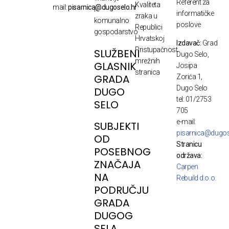
Referent za
Kvaliteta
mail:
pisarnica@dugoselo.hr
i
informatičke
zraka u
komunalno
poslove
Republici
gospodarstvo
Hrvatskoj
Izdavač:
Grad
Pristupačnost
SLUŽBENI
Dugo Selo,
mrežnih
GLASNIK
Josipa
stranica
GRADA
Zorića 1,
Dugo Selo
DUGO
tel: 01/2753
SELO
705
e-mail:
SUBJEKTI
pisarnica@dugos
OD
Stranicu
POSEBNOG
održava:
ZNAČAJA
Carpen
NA
Rebuild d.o.o.
PODRUČJU
GRADA
DUGOG
SELA