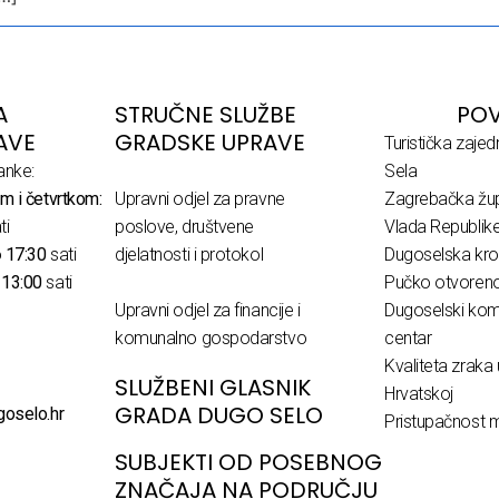
A
STRUČNE SLUŽBE
POV
AVE
GRADSKE UPRAVE
Turistička zaje
anke:
Sela
m i četvrtkom:
Upravni odjel za pravne
Zagrebačka žup
ti
poslove, društvene
Vlada Republik
o
17:30
sati
djelatnosti i protokol
Dugoselska kro
o
13:00
sati
Pučko otvoreno 
Upravni odjel za financije i
Dugoselski komu
komunalno gospodarstvo
centar
Kvaliteta zraka 
SLUŽBENI GLASNIK
Hrvatskoj
GRADA DUGO SELO
goselo.hr
Pristupačnost m
SUBJEKTI OD POSEBNOG
ZNAČAJA NA PODRUČJU