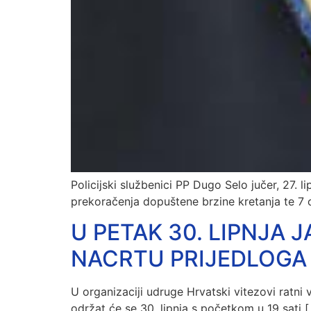
Policijski službenici PP Dugo Selo jučer, 27. l
prekoračenja dopuštene brzine kretanja te 7 o
U PETAK 30. LIPNJA 
NACRTU PRIJEDLOGA
U organizaciji udruge Hrvatski vitezovi ratni
održat će se 30. lipnja s početkom u 19 sati 