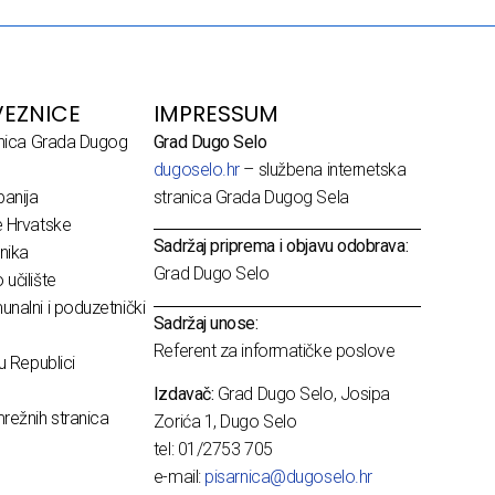
EZNICE
IMPRESSUM
dnica Grada Dugog
Grad Dugo Selo
dugoselo.hr
– službena internetska
anija
stranica Grada Dugog Sela
e Hrvatske
Sadržaj priprema i objavu odobrava:
nika
Grad Dugo Selo
učilište
nalni i poduzetnički
Sadržaj unose:
Referent za informatičke poslove
u Republici
Izdavač:
Grad Dugo Selo, Josipa
režnih stranica
Zorića 1, Dugo Selo
tel: 01/2753 705
e-mail:
pisarnica@dugoselo.hr