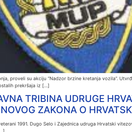
ipnja, proveli su akciju “Nadzor brzine kretanja vozila”. Utvr
stalih prekršaja iz […]
JAVNA TRIBINA UDRUGE HRVA
 NOVOG ZAKONA O HRVATSK
 veterani 1991. Dugo Selo i Zajednica udruga Hrvatski vitezo
[…]