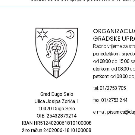
ORGANIZACIJ
GRADSKE UPR
Radno vrijeme za str
ponedjeljkom, srijedo
od
08:00
do
15:00
sa
utorkom:
od
08:00
d
petkom:
od
08:00
d
tel:
01/2753 705
Grad Dugo Selo
fax:
01/2753 244
Ulica Josipa Zorića 1
10370 Dugo Selo
e-mail:
pisarnica@du
OIB: 25432879214
IBAN HR5124020061810100008
žiro račun 2402006-1810100008