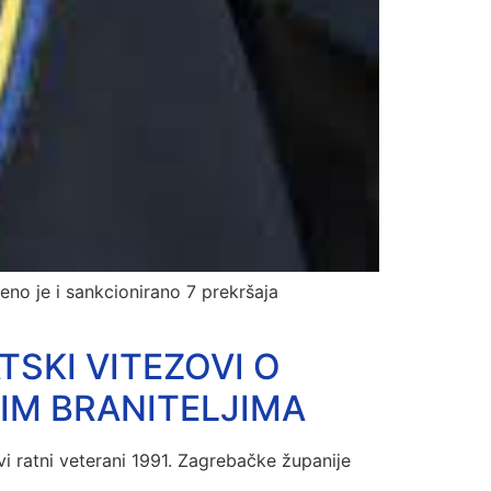
đeno je i sankcionirano 7 prekršaja
TSKI VITEZOVI O
IM BRANITELJIMA
vi ratni veterani 1991. Zagrebačke županije