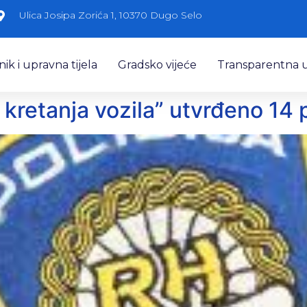
Ulica Josipa Zorića 1, 10370 Dugo Selo
k i upravna tijela
Gradsko vijeće
Transparentna 
 kretanja vozila” utvrđeno 14 