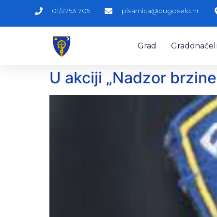
01/2753 705
pisarnica@dugoselo.hr
Grad
Gradonačelni
U akciji „Nadzor brzine