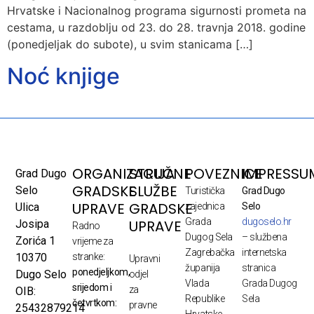
Hrvatske i Nacionalnog programa sigurnosti prometa na
cestama, u razdoblju od 23. do 28. travnja 2018. godine
(ponedjeljak do subote), u svim stanicama […]
Noć knjige
ORGANIZACIJA
STRUČNE
POVEZNICE
IMPRESSU
Grad Dugo
GRADSKE
SLUŽBE
Selo
Turistička
Grad Dugo
UPRAVE
GRADSKE
Ulica
zajednica
Selo
Grada
dugoselo.hr
UPRAVE
Josipa
Radno
Dugog Sela
– službena
Zorića 1
vrijeme za
Zagrebačka
internetska
10370
stranke:
Upravni
županija
stranica
ponedjeljkom,
Dugo Selo
odjel
Vlada
Grada Dugog
srijedom i
za
OIB:
Republike
Sela
četvrtkom:
pravne
25432879214
Hrvatske