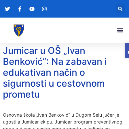
Gradonače
Transparentna
Jumicar u OŠ „Ivan
Benković“: Na zabavan i
edukativan način o
sigurnosti u cestovnom
prometu
Osnovna škola „Ivan Benković“ u Dugom Selu jučer je
ugostila Jumicar ekipu. Jumicar program preventivnog
odgoja djece u cestovnom prometu je jedinstven