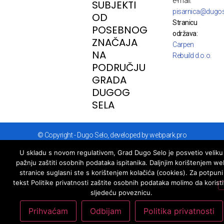
e-mail:
SUBJEKTI
pisarnica@dugos
OD
Stranicu
POSEBNOG
održava:
ZNAČAJA
Carpen
NA
Rebuild d.o.o.
PODRUČJU
GRADA
DUGOG
SELA
© Copyright - Dugo Selo, developed by webpark.pro
U skladu s novom regulativom, Grad Dugo Selo je posvetio veliku
pažnju zaštiti osobnih podataka ispitanika. Daljnjim korištenjem we
stranice suglasni ste s korištenjem kolačića (cookies). Za potpuni
tekst Politike privatnosti zaštite osobnih podataka molimo da koristi
sljedeću poveznicu.
Prihvaćam
Odbijam
Politika privatnosti