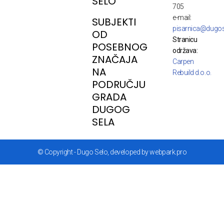
SELO
705
e-mail:
SUBJEKTI
pisarnica@dugos
OD
Stranicu
POSEBNOG
održava:
ZNAČAJA
Carpen
NA
Rebuild d.o.o.
PODRUČJU
GRADA
DUGOG
SELA
© Copyright - Dugo Selo, developed by webpark.pro