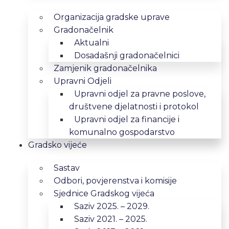
Organizacija gradske uprave
Gradonačelnik
Aktualni
Dosadašnji gradonačelnici
Zamjenik gradonačelnika
Upravni Odjeli
Upravni odjel za pravne poslove,
društvene djelatnosti i protokol
Upravni odjel za financije i
komunalno gospodarstvo
Gradsko vijeće
Sastav
Odbori, povjerenstva i komisije
Sjednice Gradskog vijeća
Saziv 2025. – 2029.
Saziv 2021. – 2025.