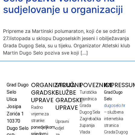
sudjelovanje u organizaciji
Pripreme za Martinski polumaraton, koji će se održati
27.listopada u sklopu Dugoselskih jeseni i obilježavanja
Grada Dugog Sela, su u tijeku. Organizator Atletski klub
Martin Dugo Selo poziva sve koji […]
ORGANIZACIJA
STRUČNE
POVEZNICE
IMPRESSU
Grad Dugo
GRADSKE
SLUŽBE
Selo
Turistička
Grad Dugo
UPRAVE
GRADSKE
Ulica
zajednica
Selo
Grada
dugoselo.hr
UPRAVE
Josipa
Radno
Dugog Sela
– službena
Zorića 1
vrijeme za
Zagrebačka
internetska
10370
stranke:
Upravni
županija
stranica
ponedjeljkom,
Dugo Selo
odjel
Vlada
Grada Dugog
srijedom i
za