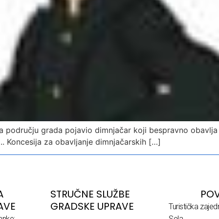
a području grada pojavio dimnjačar koji bespravno obavlja 
 Koncesija za obavljanje dimnjačarskih […]
A
STRUČNE SLUŽBE
POV
AVE
GRADSKE UPRAVE
Turistička zaje
anke:
Sela