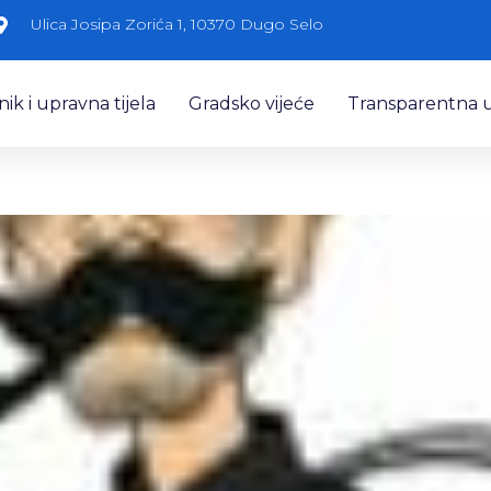
Ulica Josipa Zorića 1, 10370 Dugo Selo
k i upravna tijela
Gradsko vijeće
Transparentna 