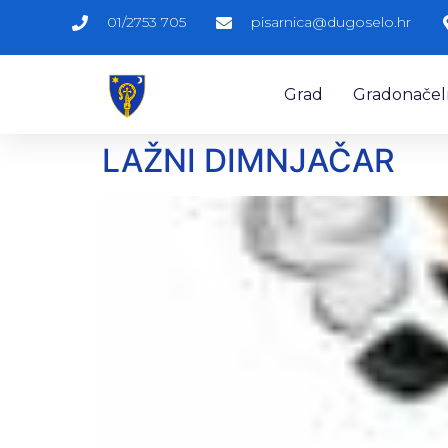
01/2753 705
pisarnica@dugoselo.hr
Grad
Gradonačelni
LAŽNI DIMNJAČAR