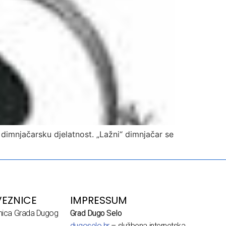
dimnjačarsku djelatnost. „Lažni“ dimnjačar se
EZNICE
IMPRESSUM
dnica Grada Dugog
Grad Dugo Selo
dugoselo.hr
– službena internetska