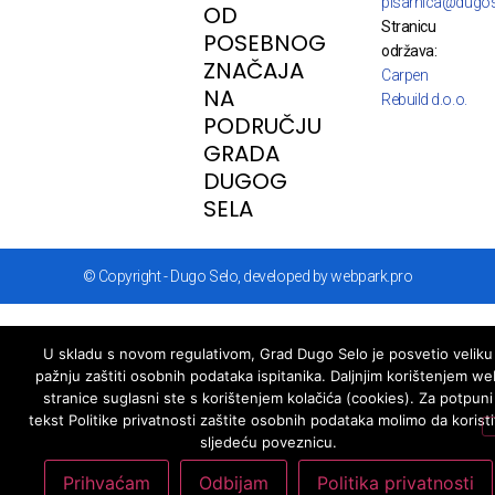
pisarnica@dugos
OD
Stranicu
POSEBNOG
održava:
ZNAČAJA
Carpen
NA
Rebuild d.o.o.
PODRUČJU
GRADA
DUGOG
SELA
© Copyright - Dugo Selo, developed by webpark.pro
U skladu s novom regulativom, Grad Dugo Selo je posvetio veliku
pažnju zaštiti osobnih podataka ispitanika. Daljnjim korištenjem we
stranice suglasni ste s korištenjem kolačića (cookies). Za potpuni
tekst Politike privatnosti zaštite osobnih podataka molimo da koristi
sljedeću poveznicu.
Prihvaćam
Odbijam
Politika privatnosti