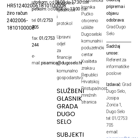
Dugoselska
utorkom:
od
08:00
do
17:30
sati
društvene
HR5124020061810100008
priprema i
kronika
petkom:
od
08:00
do
13:00
sati
djelatnosti
žiro račun
objavu
Pučko
i
odobrava:
2402006-
tel:
01/2753
otvoreno
protokol
Grad Dugo
705
1810100008
učilište
Selo
Dugoselski
Upravni
fax:
01/2753
komunalni i
odjel
244
Sadržaj
poduzetnički
za
unose:
centar
e-
financije
Referent za
Kvaliteta
mail:
pisarnica@dugoselo.hr
i
informatičke
zraka u
komunalno
poslove
Republici
gospodarstvo
Hrvatskoj
Izdavač:
Grad
Pristupačnost
SLUŽBENI
Dugo Selo,
mrežnih
GLASNIK
Josipa
stranica
GRADA
Zorića 1,
Dugo Selo
DUGO
tel: 01/2753
SELO
705
e-mail:
SUBJEKTI