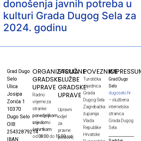
donošenja javnih potreba u
kulturi Grada Dugog Sela za
2024. godinu
ORGANIZACIJA
STRUČNE
POVEZNICE
IMPRESSU
Grad Dugo
GRADSKE
SLUŽBE
Selo
Turistička
Grad Dugo
UPRAVE
GRADSKE
Ulica
zajednica
Selo
Grada
dugoselo.hr
UPRAVE
Josipa
Radno
Dugog Sela
– službena
Zorića 1
vrijeme za
Zagrebačka
internetska
10370
stranke:
Upravni
županija
stranica
ponedjeljkom,
Dugo Selo
odjel
Vlada
Grada Dugog
srijedom i
za
OIB:
Republike
Sela
četvrtkom:
pravne
25432879214
Hrvatske
od
08:00
do
15:00
sati
poslove,
IBAN
Sadržaj