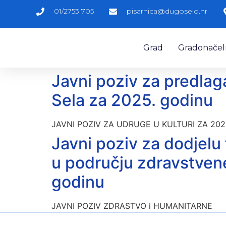
01/2753 705
pisarnica@dugoselo.hr
Grad
Gradonačelni
Javni poziv za predlag
Sela za 2025. godinu
JAVNI POZIV ZA UDRUGE U KULTURI ZA 20
Javni poziv za dodjelu
u području zdravstvene
godinu
JAVNI POZIV ZDRASTVO i HUMANITARNE