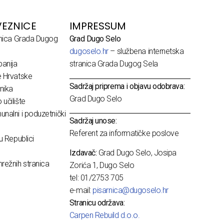
EZNICE
IMPRESSUM
dnica Grada Dugog
Grad Dugo Selo
dugoselo.hr
– službena internetska
anija
stranica Grada Dugog Sela
e Hrvatske
Sadržaj priprema i objavu odobrava:
nika
Grad Dugo Selo
učilište
nalni i poduzetnički
Sadržaj unose:
Referent za informatičke poslove
u Republici
Izdavač:
Grad Dugo Selo, Josipa
režnih stranica
Zorića 1, Dugo Selo
tel: 01/2753 705
e-mail:
pisarnica@dugoselo.hr
Stranicu održava:
Carpen Rebuild d.o.o.