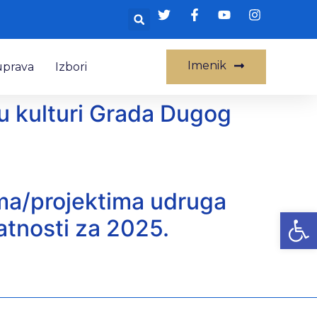
Imenik
uprava
Izbori
 u kulturi Grada Dugog
ima/projektima udruga
Op
atnosti za 2025.