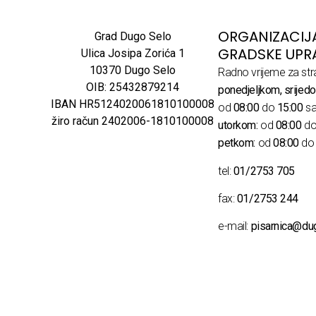
ORGANIZACIJ
Grad Dugo Selo
GRADSKE UPR
Ulica Josipa Zorića 1
10370 Dugo Selo
Radno vrijeme za str
OIB: 25432879214
ponedjeljkom, srijedo
IBAN HR5124020061810100008
od
08:00
do
15:00
sa
žiro račun 2402006-1810100008
utorkom:
od
08:00
d
petkom:
od
08:00
d
tel:
01/2753 705
fax:
01/2753 244
e-mail:
pisarnica@du