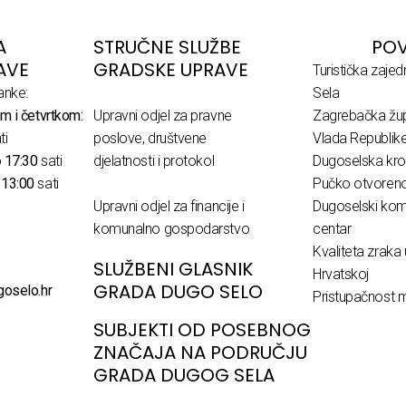
A
STRUČNE SLUŽBE
POV
AVE
GRADSKE UPRAVE
Turistička zaje
anke:
Sela
m i četvrtkom:
Upravni odjel za pravne
Zagrebačka žup
ti
poslove, društvene
Vlada Republik
o
17:30
sati
djelatnosti i protokol
Dugoselska kro
o
13:00
sati
Pučko otvoreno 
Upravni odjel za financije i
Dugoselski komu
komunalno gospodarstvo
centar
Kvaliteta zraka 
SLUŽBENI GLASNIK
Hrvatskoj
GRADA DUGO SELO
goselo.hr
Pristupačnost m
SUBJEKTI OD POSEBNOG
ZNAČAJA NA PODRUČJU
GRADA DUGOG SELA