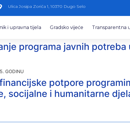
Ulica Josipa Zorića 1, 10370 Dugo Selo
k i upravna tijela
Gradsko vijeće
Transparentna 
anje programa javnih potreba
25. GODINU
 financijske potpore program
, socijalne i humanitarne djel