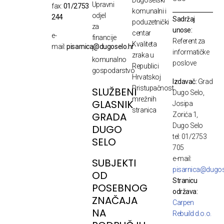
Upravni
fax:
01/2753
komunalni i
odjel
244
Sadržaj
poduzetnički
za
unose:
centar
e-
financije
Referent za
Kvaliteta
mail:
pisarnica@dugoselo.hr
i
informatičke
zraka u
komunalno
poslove
Republici
gospodarstvo
Hrvatskoj
Izdavač:
Grad
Pristupačnost
SLUŽBENI
Dugo Selo,
mrežnih
GLASNIK
Josipa
stranica
GRADA
Zorića 1,
Dugo Selo
DUGO
tel: 01/2753
SELO
705
e-mail:
SUBJEKTI
pisarnica@dugos
OD
Stranicu
POSEBNOG
održava:
ZNAČAJA
Carpen
NA
Rebuild d.o.o.