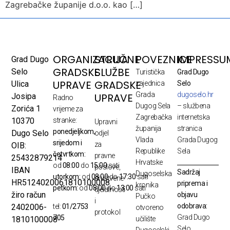
Zagrebačke županije d.o.o. kao […]
ORGANIZACIJA
STRUČNE
POVEZNICE
IMPRESSU
Grad Dugo
GRADSKE
SLUŽBE
Selo
Turistička
Grad Dugo
UPRAVE
GRADSKE
Ulica
zajednica
Selo
Grada
dugoselo.hr
UPRAVE
Josipa
Radno
Dugog Sela
– službena
Zorića 1
vrijeme za
Zagrebačka
internetska
10370
stranke:
Upravni
županija
stranica
ponedjeljkom,
Dugo Selo
odjel
Vlada
Grada Dugog
srijedom i
za
OIB:
Republike
Sela
četvrtkom:
pravne
25432879214
Hrvatske
od
08:00
do
15:00
sati
poslove,
IBAN
Sadržaj
Dugoselska
utorkom:
od
08:00
do
17:30
sati
društvene
HR5124020061810100008
priprema i
kronika
petkom:
od
08:00
do
13:00
sati
djelatnosti
žiro račun
objavu
Pučko
i
odobrava:
2402006-
tel:
01/2753
otvoreno
protokol
Grad Dugo
705
1810100008
učilište
Selo
Dugoselski