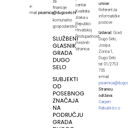
za
unose:
centar
e-
financije
Referent za
Kvaliteta
mail:
pisarnica@dugoselo.hr
i
informatičke
zraka u
komunalno
poslove
Republici
gospodarstvo
Hrvatskoj
Izdavač:
Grad
Pristupačnost
SLUŽBENI
Dugo Selo,
mrežnih
GLASNIK
Josipa
stranica
GRADA
Zorića 1,
Dugo Selo
DUGO
tel: 01/2753
SELO
705
e-mail:
SUBJEKTI
pisarnica@dugos
OD
Stranicu
POSEBNOG
održava:
ZNAČAJA
Carpen
NA
Rebuild d.o.o.
PODRUČJU
GRADA