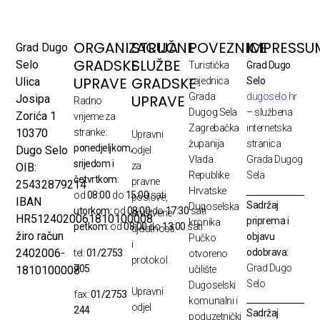
ORGANIZACIJA
STRUČNE
POVEZNICE
IMPRESSU
Grad Dugo
GRADSKE
SLUŽBE
Selo
Turistička
Grad Dugo
UPRAVE
GRADSKE
Ulica
zajednica
Selo
Grada
dugoselo.hr
UPRAVE
Josipa
Radno
Dugog Sela
– službena
Zorića 1
vrijeme za
Zagrebačka
internetska
10370
stranke:
Upravni
županija
stranica
ponedjeljkom,
Dugo Selo
odjel
Vlada
Grada Dugog
srijedom i
za
OIB:
Republike
Sela
četvrtkom:
pravne
25432879214
Hrvatske
od
08:00
do
15:00
sati
poslove,
IBAN
Sadržaj
Dugoselska
utorkom:
od
08:00
do
17:30
sati
društvene
HR5124020061810100008
priprema i
kronika
petkom:
od
08:00
do
13:00
sati
djelatnosti
žiro račun
objavu
Pučko
i
odobrava:
2402006-
tel:
01/2753
otvoreno
protokol
Grad Dugo
705
1810100008
učilište
Selo
Dugoselski
Upravni
fax:
01/2753
komunalni i
odjel
244
Sadržaj
poduzetnički