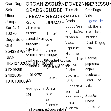
ORGANIZACIJA
STRUČNE
POVEZNICE
IMPRESSU
Grad Dugo
GRADSKE
SLUŽBE
Selo
Turistička
Grad Dugo
UPRAVE
GRADSKE
Ulica
zajednica
Selo
Grada
dugoselo.hr
UPRAVE
Josipa
Radno
Dugog Sela
– službena
Zorića 1
vrijeme za
Zagrebačka
internetska
10370
stranke:
Upravni
županija
stranica
ponedjeljkom,
Dugo Selo
odjel
Vlada
Grada Dugog
srijedom i
za
OIB:
Republike
Sela
četvrtkom:
pravne
25432879214
Hrvatske
od
08:00
do
15:00
sati
poslove,
IBAN
Sadržaj
Dugoselska
utorkom:
od
08:00
do
17:30
sati
društvene
HR5124020061810100008
priprema i
kronika
petkom:
od
08:00
do
13:00
sati
djelatnosti
žiro račun
objavu
Pučko
i
odobrava:
2402006-
tel:
01/2753
otvoreno
protokol
Grad Dugo
705
1810100008
učilište
Selo
Dugoselski
Upravni
fax:
01/2753
komunalni i
odjel
244
Sadržaj
poduzetnički
za
unose:
centar
e-
financije
Referent za
Kvaliteta
mail:
pisarnica@dugoselo.hr
i