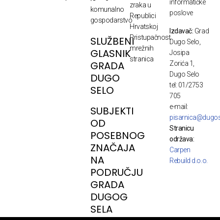
informatičke
zraka u
komunalno
poslove
Republici
gospodarstvo
Hrvatskoj
Izdavač:
Grad
Pristupačnost
SLUŽBENI
Dugo Selo,
mrežnih
GLASNIK
Josipa
stranica
GRADA
Zorića 1,
Dugo Selo
DUGO
tel: 01/2753
SELO
705
e-mail:
SUBJEKTI
pisarnica@dugos
OD
Stranicu
POSEBNOG
održava:
ZNAČAJA
Carpen
NA
Rebuild d.o.o.
PODRUČJU
GRADA
DUGOG
SELA