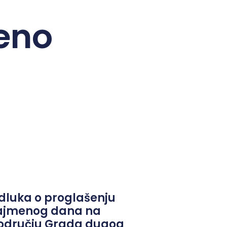
eno
dluka o proglašenju
ajmenog dana na
odručju Grada dugog