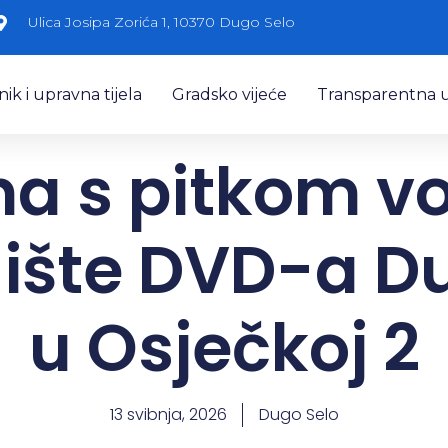
Ulica Josipa Zorića 1, 10370 Dugo Selo
k i upravna tijela
Gradsko vijeće
Transparentna 
na s pitkom 
lište DVD-a D
u Osječkoj 2
13 svibnja, 2026
Dugo Selo