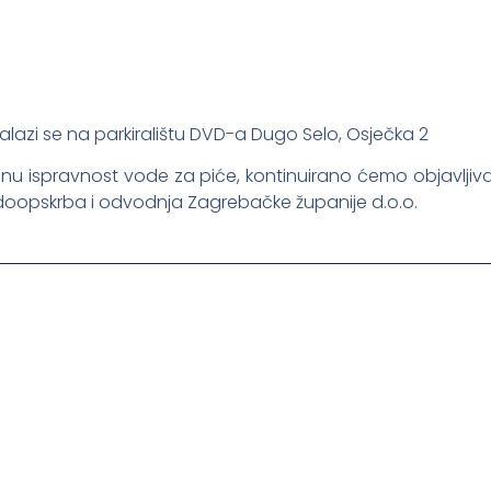
lazi se na parkiralištu DVD-a Dugo Selo, Osječka 2
nu ispravnost vode za piće, kontinuirano ćemo objavljiv
doopskrba i odvodnja Zagrebačke županije d.o.o.