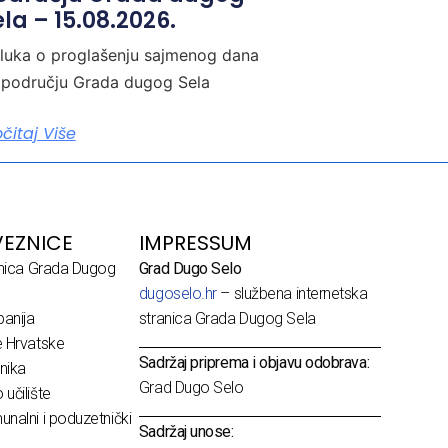
la – 15.08.2026.
luka o proglašenju sajmenog dana
 području Grada dugog Sela
očitaj Više
EZNICE
IMPRESSUM
dnica Grada Dugog
Grad Dugo Selo
dugoselo.hr
– službena internetska
anija
stranica Grada Dugog Sela
e Hrvatske
Sadržaj priprema i objavu odobrava:
nika
Grad Dugo Selo
učilište
nalni i poduzetnički
Sadržaj unose: