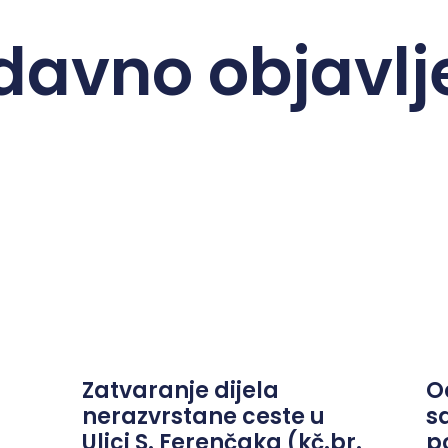
davno objavlj
Zatvaranje dijela
O
nerazvrstane ceste u
s
Ulici S. Ferenčaka (kč.br.
p