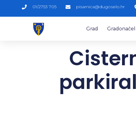
01/2753 705
pisarnica@dugoselo.hr
Grad
Gradonačelni
Cister
parkira