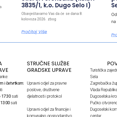
3835/1, k.o. Dugo Selo I)
Se
a
Obavještavamo Vas da će se dana 8.
Od
kolovoza 2026. zbog
na
Pročitaj Više
Pr
A
STRUČNE SLUŽBE
POV
AVE
GRADSKE UPRAVE
Turistička zaje
anke:
Sela
m i četvrtkom:
Upravni odjel za pravne
Zagrebačka žup
ti
poslove, društvene
Vlada Republik
o
17:30
sati
djelatnosti i protokol
Dugoselska kro
o
13:00
sati
Pučko otvoreno 
Upravni odjel za financije i
Dugoselski komu
komunalno gospodarstvo
centar