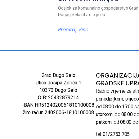
Odsjek za komunalno gospodarstvo Grad
Dugog Sela utvrdio je da
Pročitaj Više
ORGANIZACIJ
Grad Dugo Selo
GRADSKE UPR
Ulica Josipa Zorića 1
10370 Dugo Selo
Radno vrijeme za str
OIB: 25432879214
ponedjeljkom, srijedo
IBAN HR5124020061810100008
od
08:00
do
15:00
sa
žiro račun 2402006-1810100008
utorkom:
od
08:00
d
petkom:
od
08:00
d
tel:
01/2753 705