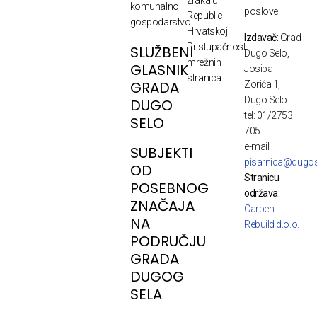
komunalno
poslove
Republici
gospodarstvo
Hrvatskoj
Izdavač:
Grad
Pristupačnost
SLUŽBENI
Dugo Selo,
mrežnih
GLASNIK
Josipa
stranica
GRADA
Zorića 1,
Dugo Selo
DUGO
tel: 01/2753
SELO
705
e-mail:
SUBJEKTI
pisarnica@dugos
OD
Stranicu
POSEBNOG
održava:
ZNAČAJA
Carpen
NA
Rebuild d.o.o.
PODRUČJU
GRADA
DUGOG
SELA