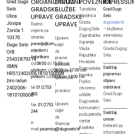
ORGANIZACIJA
STRUČNE
POVEZNICE
IMPRESSU
Grad Dugo
GRADSKE
SLUŽBE
Selo
Turistička
Grad Dugo
UPRAVE
GRADSKE
Ulica
zajednica
Selo
Grada
dugoselo.hr
UPRAVE
Josipa
Radno
Dugog Sela
– službena
Zorića 1
vrijeme za
Zagrebačka
internetska
10370
stranke:
Upravni
županija
stranica
ponedjeljkom,
Dugo Selo
odjel
Vlada
Grada Dugog
srijedom i
za
OIB:
Republike
Sela
četvrtkom:
pravne
25432879214
Hrvatske
od
08:00
do
15:00
sati
poslove,
IBAN
Sadržaj
Dugoselska
utorkom:
od
08:00
do
17:30
sati
društvene
HR5124020061810100008
priprema i
kronika
petkom:
od
08:00
do
13:00
sati
djelatnosti
žiro račun
objavu
Pučko
i
odobrava:
2402006-
tel:
01/2753
otvoreno
protokol
Grad Dugo
705
1810100008
učilište
Selo
Dugoselski
Upravni
fax:
01/2753
komunalni i
odjel
244
Sadržaj
poduzetnički
za
unose:
centar
e-
financije
Referent za
Kvaliteta
mail:
pisarnica@dugoselo.hr
i
informatičke
zraka u