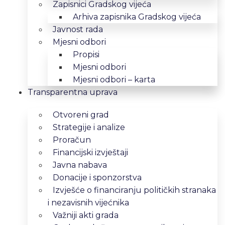
Zapisnici Gradskog vijeća
Arhiva zapisnika Gradskog vijeća
Javnost rada
Mjesni odbori
Propisi
Mjesni odbori
Mjesni odbori – karta
Transparentna uprava
Otvoreni grad
Strategije i analize
Proračun
Financijski izvještaji
Javna nabava
Donacije i sponzorstva
Izvješće o financiranju političkih stranaka
i nezavisnih vijećnika
Važniji akti grada