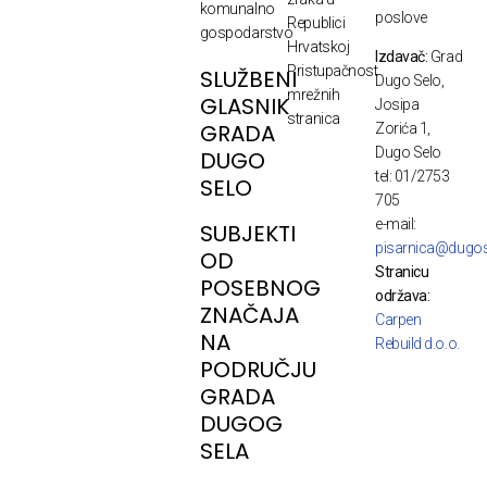
komunalno
poslove
Republici
gospodarstvo
Hrvatskoj
Izdavač:
Grad
Pristupačnost
SLUŽBENI
Dugo Selo,
mrežnih
GLASNIK
Josipa
stranica
GRADA
Zorića 1,
Dugo Selo
DUGO
tel: 01/2753
SELO
705
e-mail:
SUBJEKTI
pisarnica@dugos
OD
Stranicu
POSEBNOG
održava:
ZNAČAJA
Carpen
NA
Rebuild d.o.o.
PODRUČJU
GRADA
DUGOG
SELA