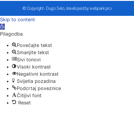
© Copyright - Dugo Selo, developed by webpark.pro
Skip to content
Open toolbar
Pilagodba
Povećajte tekst
Smanjite tekst
Sivi tonovi
Visoki kontrast
Negativni kontrast
Svijetla pozadina
Podcrtaj poveznice
Čitljivi font
Reset