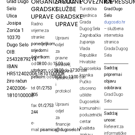
ORGANIZACIJA
STRUČNE
POVEZNICE
IMPRESSU
Grad Dugo
GRADSKE
SLUŽBE
Selo
Turistička
Grad Dugo
UPRAVE
GRADSKE
Ulica
zajednica
Selo
Grada
dugoselo.hr
UPRAVE
Josipa
Radno
Dugog Sela
– službena
Zorića 1
vrijeme za
Zagrebačka
internetska
10370
stranke:
Upravni
županija
stranica
ponedjeljkom,
Dugo Selo
odjel
Vlada
Grada Dugog
srijedom i
za
OIB:
Republike
Sela
četvrtkom:
pravne
25432879214
Hrvatske
od
08:00
do
15:00
sati
poslove,
IBAN
Sadržaj
Dugoselska
utorkom:
od
08:00
do
17:30
sati
društvene
HR5124020061810100008
priprema i
kronika
petkom:
od
08:00
do
13:00
sati
djelatnosti
žiro račun
objavu
Pučko
i
odobrava:
2402006-
tel:
01/2753
otvoreno
protokol
Grad Dugo
705
1810100008
učilište
Selo
Dugoselski
Upravni
fax:
01/2753
komunalni i
odjel
244
Sadržaj
poduzetnički
za
unose:
centar
e-
financije
Referent za
Kvaliteta
mail:
pisarnica@dugoselo.hr
i
informatičke
zraka u