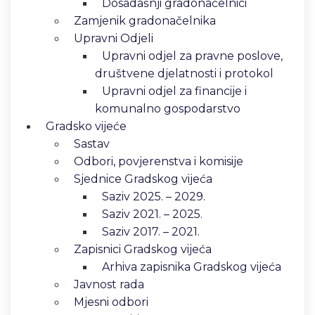
Dosadašnji gradonačelnici
Zamjenik gradonačelnika
Upravni Odjeli
Upravni odjel za pravne poslove,
društvene djelatnosti i protokol
Upravni odjel za financije i
komunalno gospodarstvo
Gradsko vijeće
Sastav
Odbori, povjerenstva i komisije
Sjednice Gradskog vijeća
Saziv 2025. – 2029.
Saziv 2021. – 2025.
Saziv 2017. – 2021.
Zapisnici Gradskog vijeća
Arhiva zapisnika Gradskog vijeća
Javnost rada
Mjesni odbori