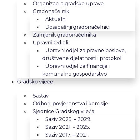
Organizacija gradske uprave
Gradonačelnik
Aktualni
Dosadašnji gradonačelnici
Zamjenik gradonačelnika
Upravni Odjeli
Upravni odjel za pravne poslove,
društvene djelatnosti i protokol
Upravni odjel za financije i
komunalno gospodarstvo
Gradsko vijeće
Sastav
Odbori, povjerenstva i komisije
Sjednice Gradskog vijeća
Saziv 2025. – 2029.
Saziv 2021. – 2025.
Saziv 2017. – 2021.