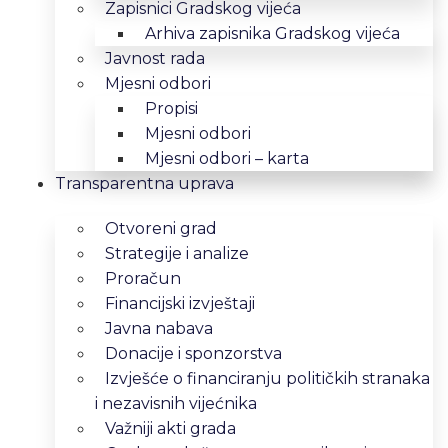
Zapisnici Gradskog vijeća
Arhiva zapisnika Gradskog vijeća
Javnost rada
Mjesni odbori
Propisi
Mjesni odbori
Mjesni odbori – karta
Transparentna uprava
Otvoreni grad
Strategije i analize
Proračun
Financijski izvještaji
Javna nabava
Donacije i sponzorstva
Izvješće o financiranju političkih stranaka
i nezavisnih vijećnika
Važniji akti grada