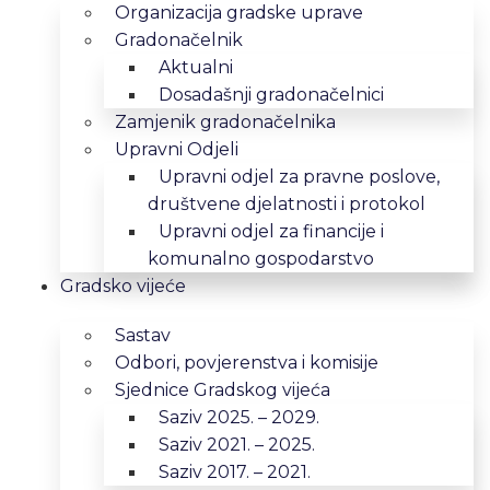
Organizacija gradske uprave
Gradonačelnik
Aktualni
Dosadašnji gradonačelnici
Zamjenik gradonačelnika
Upravni Odjeli
Upravni odjel za pravne poslove,
društvene djelatnosti i protokol
Upravni odjel za financije i
komunalno gospodarstvo
Gradsko vijeće
Sastav
Odbori, povjerenstva i komisije
Sjednice Gradskog vijeća
Saziv 2025. – 2029.
Saziv 2021. – 2025.
Saziv 2017. – 2021.