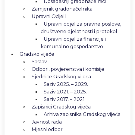
Dosadašnji gradonačelnici
Zamjenik gradonačelnika
Upravni Odjeli
Upravni odjel za pravne poslove,
društvene djelatnosti i protokol
Upravni odjel za financije i
komunalno gospodarstvo
Gradsko vijeće
Sastav
Odbori, povjerenstva i komisije
Sjednice Gradskog vijeća
Saziv 2025. – 2029.
Saziv 2021. – 2025.
Saziv 2017. – 2021.
Zapisnici Gradskog vijeća
Arhiva zapisnika Gradskog vijeća
Javnost rada
Mjesni odbori