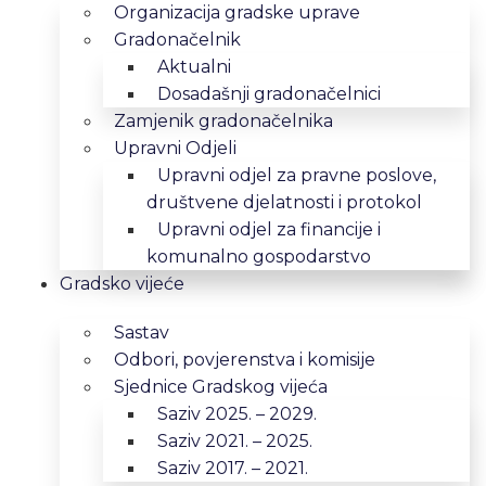
Organizacija gradske uprave
Gradonačelnik
Aktualni
Dosadašnji gradonačelnici
Zamjenik gradonačelnika
Upravni Odjeli
Upravni odjel za pravne poslove,
društvene djelatnosti i protokol
Upravni odjel za financije i
komunalno gospodarstvo
Gradsko vijeće
Sastav
Odbori, povjerenstva i komisije
Sjednice Gradskog vijeća
Saziv 2025. – 2029.
Saziv 2021. – 2025.
Saziv 2017. – 2021.