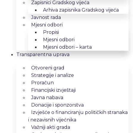
Zapisnici Gradskog vijeća
Arhiva zapisnika Gradskog vijeća
Javnost rada
Mjesni odbori
Propisi
Mjesni odbori
Mjesni odbori – karta
Transparentna uprava
Otvoreni grad
Strategije i analize
Proračun
Financijski izvještaji
Javna nabava
Donacije i sponzorstva
Izvješće o financiranju političkih stranaka
i nezavisnih vijećnika
Važniji akti grada