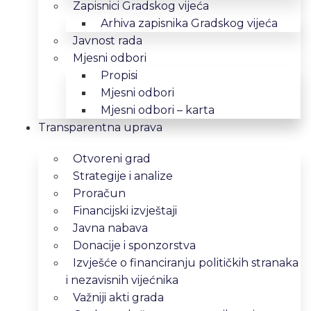
Zapisnici Gradskog vijeća
Arhiva zapisnika Gradskog vijeća
Javnost rada
Mjesni odbori
Propisi
Mjesni odbori
Mjesni odbori – karta
Transparentna uprava
Otvoreni grad
Strategije i analize
Proračun
Financijski izvještaji
Javna nabava
Donacije i sponzorstva
Izvješće o financiranju političkih stranaka
i nezavisnih vijećnika
Važniji akti grada