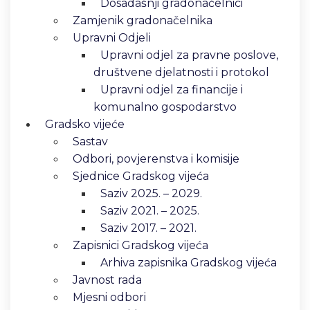
Dosadašnji gradonačelnici
Zamjenik gradonačelnika
Upravni Odjeli
Upravni odjel za pravne poslove,
društvene djelatnosti i protokol
Upravni odjel za financije i
komunalno gospodarstvo
Gradsko vijeće
Sastav
Odbori, povjerenstva i komisije
Sjednice Gradskog vijeća
Saziv 2025. – 2029.
Saziv 2021. – 2025.
Saziv 2017. – 2021.
Zapisnici Gradskog vijeća
Arhiva zapisnika Gradskog vijeća
Javnost rada
Mjesni odbori