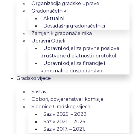
Organizacija gradske uprave
Gradonačelnik
Aktualni
Dosadašnji gradonačelnici
Zamjenik gradonačelnika
Upravni Odjeli
Upravni odjel za pravne poslove,
društvene djelatnosti i protokol
Upravni odjel za financije i
komunalno gospodarstvo
Gradsko vijeće
Sastav
Odbori, povjerenstva i komisije
Sjednice Gradskog vijeća
Saziv 2025. – 2029.
Saziv 2021. – 2025.
Saziv 2017. – 2021.