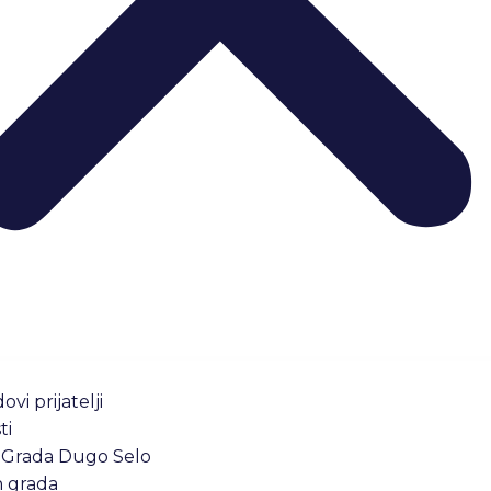
ovi prijatelji
ti
 Grada Dugo Selo
n grada