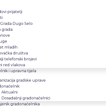
ovi prijatelji
ti
 Grada Dugo Selo
n grada
anove
uge
et mladih
ovačka društva
iji telefonski brojevi
i red vlakova
nik i upravna tijela
nizacija gradske uprave
donačelnik
Aktualni
Dosadašnji gradonačelnici
jenik gradonačelnika