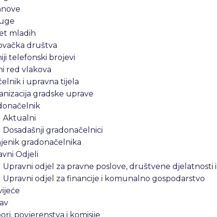
anove
uge
et mladih
ovačka društva
iji telefonski brojevi
i red vlakova
lnik i upravna tijela
nizacija gradske uprave
donačelnik
Aktualni
Dosadašnji gradonačelnici
jenik gradonačelnika
vni Odjeli
Upravni odjel za pravne poslove, društvene djelatnosti 
Upravni odjel za financije i komunalno gospodarstvo
ijeće
av
ri, povjerenstva i komisije