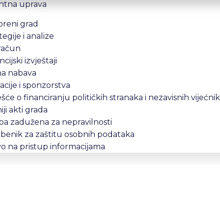
ntna uprava
oreni grad
tegije i analize
račun
ncijski izvještaji
na nabava
cije i sponzorstva
ešće o financiranju političkih stranaka i nezavisnih vijećni
iji akti grada
a zadužena za nepravilnosti
benik za zaštitu osobnih podataka
o na pristup informacijama