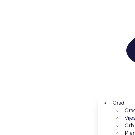
Grad
Grad
Vijes
Grb
Pla