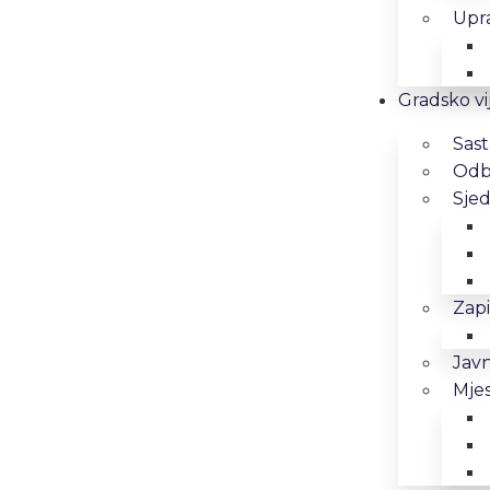
Upra
Gradsko vi
Sast
Odbo
Sjed
Zapi
Javn
Mjes