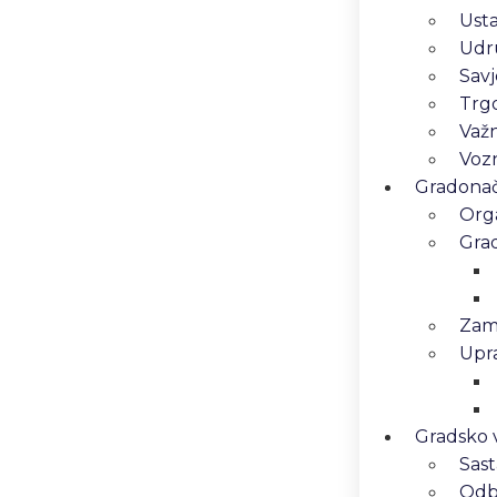
Ust
Udr
Savj
Trg
Važn
Vozn
Gradonače
Orga
Gra
Zam
Upra
Gradsko v
Sast
Odbo