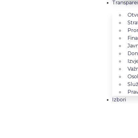
Transpare
Otv
Stra
Pro
Fina
Jav
Dona
Izvj
Važn
Osob
Služ
Prav
Izbori