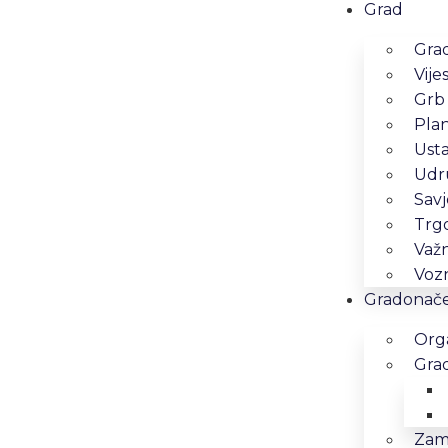
Grad
Grad
Vijes
Grb
Pla
Ust
Udr
Savj
Trg
Važn
Vozn
Gradonačel
Orga
Gra
Zam