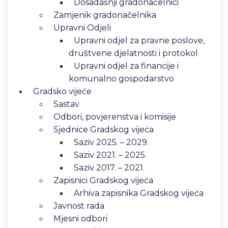
Dosadašnji gradonačelnici
Zamjenik gradonačelnika
Upravni Odjeli
Upravni odjel za pravne poslove,
društvene djelatnosti i protokol
Upravni odjel za financije i
komunalno gospodarstvo
Gradsko vijeće
Sastav
Odbori, povjerenstva i komisije
Sjednice Gradskog vijeća
Saziv 2025. – 2029.
Saziv 2021. – 2025.
Saziv 2017. – 2021.
Zapisnici Gradskog vijeća
Arhiva zapisnika Gradskog vijeća
Javnost rada
Mjesni odbori