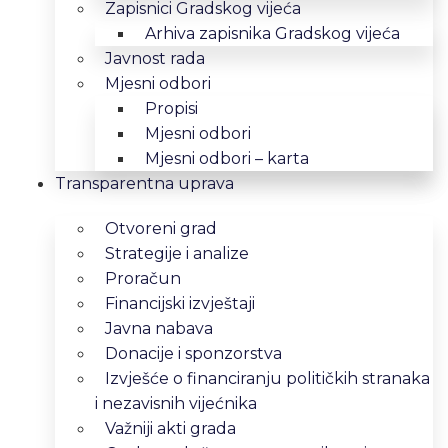
Zapisnici Gradskog vijeća
Arhiva zapisnika Gradskog vijeća
Javnost rada
Mjesni odbori
Propisi
Mjesni odbori
Mjesni odbori – karta
Transparentna uprava
Otvoreni grad
Strategije i analize
Proračun
Financijski izvještaji
Javna nabava
Donacije i sponzorstva
Izvješće o financiranju političkih stranaka
i nezavisnih vijećnika
Važniji akti grada