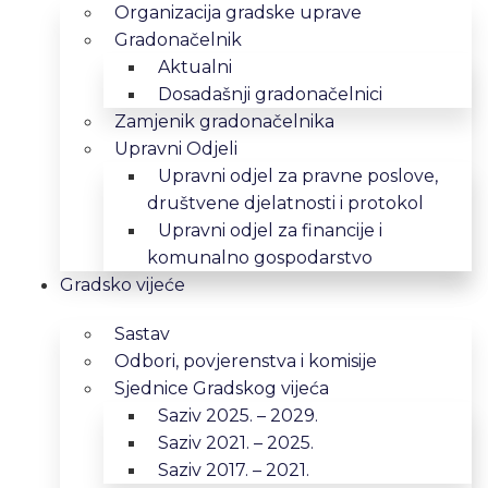
Organizacija gradske uprave
Gradonačelnik
Aktualni
Dosadašnji gradonačelnici
Zamjenik gradonačelnika
Upravni Odjeli
Upravni odjel za pravne poslove,
društvene djelatnosti i protokol
Upravni odjel za financije i
komunalno gospodarstvo
Gradsko vijeće
Sastav
Odbori, povjerenstva i komisije
Sjednice Gradskog vijeća
Saziv 2025. – 2029.
Saziv 2021. – 2025.
Saziv 2017. – 2021.