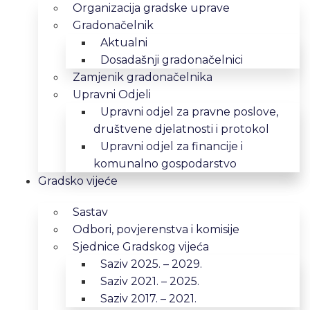
Organizacija gradske uprave
Gradonačelnik
Aktualni
Dosadašnji gradonačelnici
Zamjenik gradonačelnika
Upravni Odjeli
Upravni odjel za pravne poslove,
društvene djelatnosti i protokol
Upravni odjel za financije i
komunalno gospodarstvo
Gradsko vijeće
Sastav
Odbori, povjerenstva i komisije
Sjednice Gradskog vijeća
Saziv 2025. – 2029.
Saziv 2021. – 2025.
Saziv 2017. – 2021.