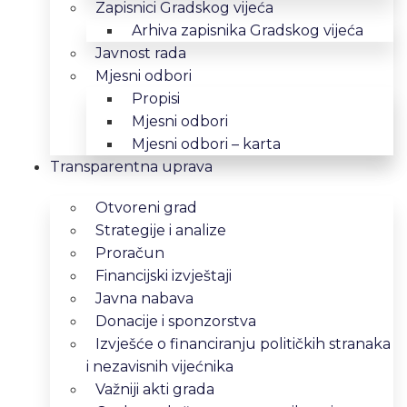
Zapisnici Gradskog vijeća
Arhiva zapisnika Gradskog vijeća
Javnost rada
Mjesni odbori
Propisi
Mjesni odbori
Mjesni odbori – karta
Transparentna uprava
Otvoreni grad
Strategije i analize
Proračun
Financijski izvještaji
Javna nabava
Donacije i sponzorstva
Izvješće o financiranju političkih stranaka
i nezavisnih vijećnika
Važniji akti grada