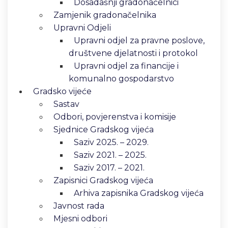
Dosadašnji gradonačelnici
Zamjenik gradonačelnika
Upravni Odjeli
Upravni odjel za pravne poslove,
društvene djelatnosti i protokol
Upravni odjel za financije i
komunalno gospodarstvo
Gradsko vijeće
Sastav
Odbori, povjerenstva i komisije
Sjednice Gradskog vijeća
Saziv 2025. – 2029.
Saziv 2021. – 2025.
Saziv 2017. – 2021.
Zapisnici Gradskog vijeća
Arhiva zapisnika Gradskog vijeća
Javnost rada
Mjesni odbori