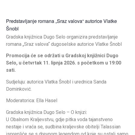
Predstavljanje romana „Sraz valova“ autorice Vlatke
Šnobl
Gradska knjižnica Dugo Selo organizira predstavljanje
romana „Sraz valova“ dugoselske autorice Vlatke Šnobl
Promocija će se održati u Gradskoj knjižnici Dugo
Selo, u četvrtak 11. lipnja 2026. s početkom u 19:00
sati.
Sudjeluju: autorica Vlatka Šnobl i urednica Sanda
Dominković.
Moderatorica: Ella Hasel
Gradska knjižnica Dugo Selo – O knjizi:
U Obalnom Kraljevstvu, gdje pitka voda tajanstveno
nestaje i vraća se, sudbina kraljevske obitelji Talassian
isprepliće se s drevnom legendom od koje su ostali samo