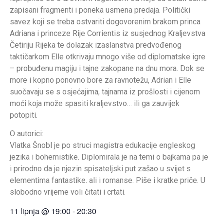
zapisani fragmenti i poneka usmena predaja. Politički
savez koji se treba ostvariti dogovorenim brakom princa
Adriana i princeze Rije Corrientis iz susjednog Kraljevstva
Četiriju Rijeka te dolazak izaslanstva predvođenog
taktičarkom Elle otkrivaju mnogo više od diplomatske igre
– probuđenu magiju i tajne zakopane na dnu mora. Dok se
more i kopno ponovno bore za ravnotežu, Adrian i Elle
suočavaju se s osjećajima, tajnama iz prošlosti i cijenom
moći koja može spasiti kraljevstvo… ili ga zauvijek
potopiti.
O autorici:
Vlatka Šnobl je po struci magistra edukacije engleskog
jezika i bohemistike. Diplomirala je na temi o bajkama pa je
i prirodno da je njezin spisateljski put zašao u svijet s
elementima fantastike. ali i romanse. Piše i kratke priče. U
slobodno vrijeme voli čitati i crtati.
11 lipnja
@
19:00
-
20:30