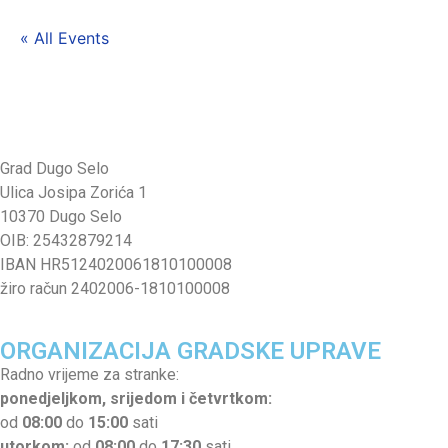
« All Events
Grad Dugo Selo
Ulica Josipa Zorića 1
10370 Dugo Selo
OIB: 25432879214
IBAN HR5124020061810100008
žiro račun 2402006-1810100008
ORGANIZACIJA GRADSKE UPRAVE
Radno vrijeme za stranke:
ponedjeljkom, srijedom i četvrtkom:
od
08:00
do
15:00
sati
utorkom:
od
08:00
do
17:30
sati