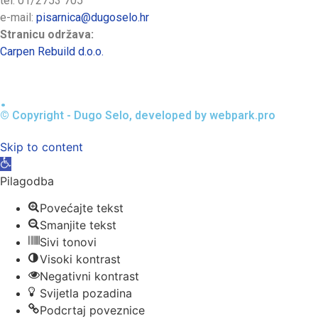
tel: 01/2753 705
e-mail:
pisarnica@dugoselo.hr
Stranicu održava:
Carpen Rebuild d.o.o.
.
© Copyright - Dugo Selo, developed by webpark.pro
Skip to content
Open toolbar
Pilagodba
Povećajte tekst
Smanjite tekst
Sivi tonovi
Visoki kontrast
Negativni kontrast
Svijetla pozadina
Podcrtaj poveznice