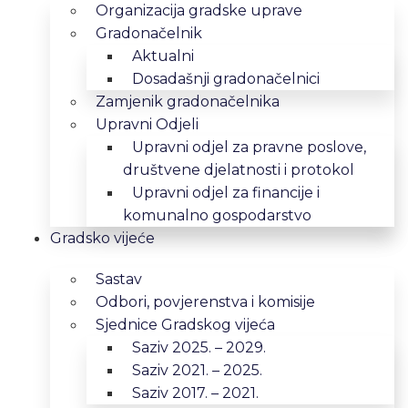
Organizacija gradske uprave
Gradonačelnik
Aktualni
Dosadašnji gradonačelnici
Zamjenik gradonačelnika
Upravni Odjeli
Upravni odjel za pravne poslove,
društvene djelatnosti i protokol
Upravni odjel za financije i
komunalno gospodarstvo
Gradsko vijeće
Sastav
Odbori, povjerenstva i komisije
Sjednice Gradskog vijeća
Saziv 2025. – 2029.
Saziv 2021. – 2025.
Saziv 2017. – 2021.