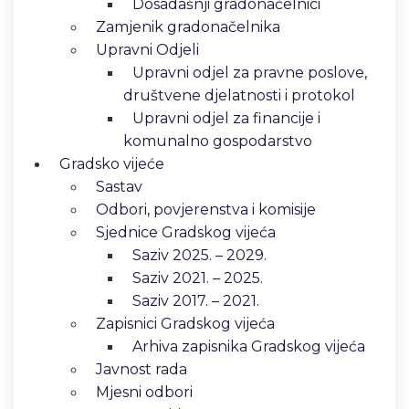
Dosadašnji gradonačelnici
Zamjenik gradonačelnika
Upravni Odjeli
Upravni odjel za pravne poslove,
društvene djelatnosti i protokol
Upravni odjel za financije i
komunalno gospodarstvo
Gradsko vijeće
Sastav
Odbori, povjerenstva i komisije
Sjednice Gradskog vijeća
Saziv 2025. – 2029.
Saziv 2021. – 2025.
Saziv 2017. – 2021.
Zapisnici Gradskog vijeća
Arhiva zapisnika Gradskog vijeća
Javnost rada
Mjesni odbori