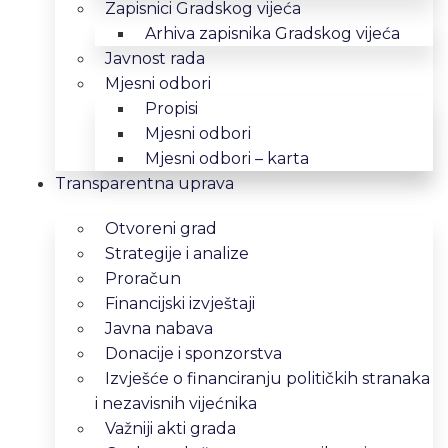
Zapisnici Gradskog vijeća
Arhiva zapisnika Gradskog vijeća
Javnost rada
Mjesni odbori
Propisi
Mjesni odbori
Mjesni odbori – karta
Transparentna uprava
Otvoreni grad
Strategije i analize
Proračun
Financijski izvještaji
Javna nabava
Donacije i sponzorstva
Izvješće o financiranju političkih stranaka
i nezavisnih vijećnika
Važniji akti grada