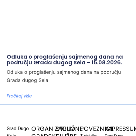
Odluka o proglašenju sajmenog dana na
području Grada dugog Sela – 15.08.2026.
Odluka o proglašenju sajmenog dana na području
Grada dugog Sela
Pročitaj Više
ORGANIZACIJA
STRUČNE
POVEZNICE
IMPRESSU
Grad Dugo
Selo
Turistička
Grad Dugo