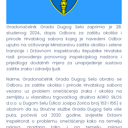
Gradonačelnik Grada Dugog Sela zaprimio je 28.
studenog 2024., dopis Odbora za zaštitu okoliša i
prirode Hrvatskog sabora kojeg je navedeni Odbor
uputio na očitovanje Ministarstvu zaštite okoliša i zelene
tranzicije i Državnom inspektoratu Republike Hrvatske
radi provođenja ponovnog inspekcijskog nadzora i
prijedloga dodatnih mjera za unaprjeđenje sustava
zaštite zraka i zdravlja ljudi.
Naime, Gradonačelnik Grada Dugog Sela obratio se
Odboru za zaštite okoliša i prirode Hrvatskog sabora
vezano uz problem onečišćenja zraka i okoliša na
zemljištu u vlasništvu trgovačkog društva AGRO SILOS
d.o.o. u Dugom Selu (Ulica Josipa Zorića broj 153 i 155) s
obzirom da su Stručne službe Grada Dugog Sela više
puta, počevši od 2020. godine, izvijestile Državni
inspektorat o problemu onečišćenja kako na temelju
prijava građana tako i na temelju prijava