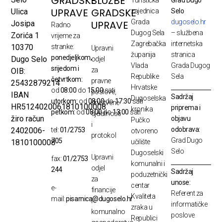
GRADSKE
SLUŽBE
UPRAVE
GRADSKE
Ulica
zajednica
Selo
Grada
dugoselo.hr
UPRAVE
Josipa
Radno
Dugog Sela
– službena
Zorića 1
vrijeme za
Zagrebačka
internetska
10370
stranke:
Upravni
županija
stranica
ponedjeljkom,
Dugo Selo
odjel
Vlada
Grada Dugog
srijedom i
za
OIB:
Republike
Sela
četvrtkom:
pravne
25432879214
Hrvatske
od
08:00
do
15:00
sati
poslove,
IBAN
Sadržaj
Dugoselska
utorkom:
od
08:00
do
17:30
sati
društvene
HR5124020061810100008
priprema i
kronika
petkom:
od
08:00
do
13:00
sati
djelatnosti
žiro račun
objavu
Pučko
i
odobrava:
2402006-
tel:
01/2753
otvoreno
protokol
Grad Dugo
705
1810100008
učilište
Selo
Dugoselski
Upravni
fax:
01/2753
komunalni i
odjel
244
Sadržaj
poduzetnički
za
unose:
centar
e-
financije
Referent za
Kvaliteta
mail:
pisarnica@dugoselo.hr
i
informatičke
zraka u
komunalno
poslove
Republici