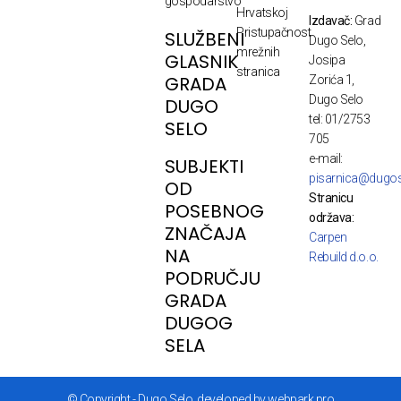
gospodarstvo
Hrvatskoj
Izdavač:
Grad
Pristupačnost
SLUŽBENI
Dugo Selo,
mrežnih
GLASNIK
Josipa
stranica
GRADA
Zorića 1,
Dugo Selo
DUGO
tel: 01/2753
SELO
705
e-mail:
SUBJEKTI
pisarnica@dugos
OD
Stranicu
POSEBNOG
održava:
ZNAČAJA
Carpen
NA
Rebuild d.o.o.
PODRUČJU
GRADA
DUGOG
SELA
© Copyright - Dugo Selo, developed by webpark.pro