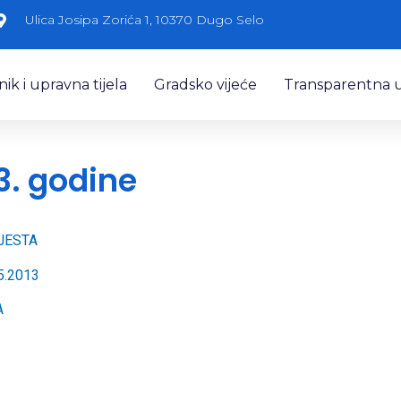
Ulica Josipa Zorića 1, 10370 Dugo Selo
k i upravna tijela
Gradsko vijeće
Transparentna 
13. godine
JESTA
5.2013
A