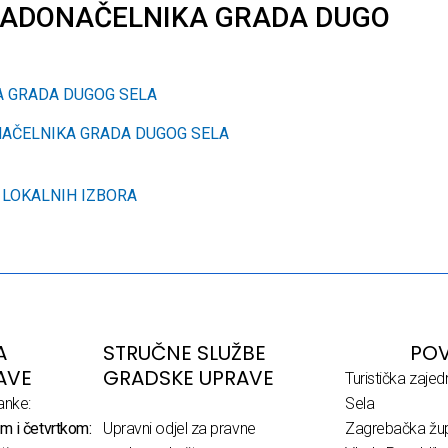
GRADONAČELNIKA GRADA DUGO
A GRADA DUGOG SELA
NAČELNIKA GRADA DUGOG SELA
 LOKALNIH IZBORA
A
STRUČNE SLUŽBE
POV
AVE
GRADSKE UPRAVE
Turistička zaje
anke:
Sela
m i četvrtkom:
Upravni odjel za pravne
Zagrebačka žup