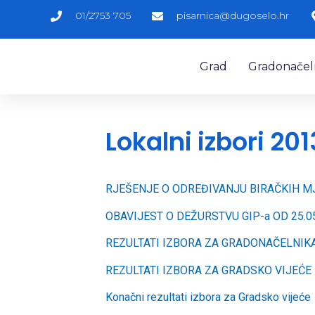
01/2753 705
pisarnica@dugoselo.hr
Grad
Gradonačelni
Lokalni izbori 20
RJEŠENJE O ODREĐIVANJU BIRAČKIH M
OBAVIJEST O DEŽURSTVU GIP-a OD 25.0
REZULTATI IZBORA ZA GRADONAČELNIK
REZULTATI IZBORA ZA GRADSKO VIJEĆE
Konačni rezultati izbora za Gradsko vijeće