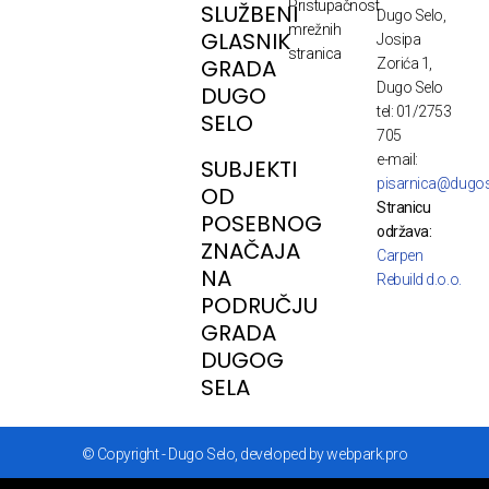
Pristupačnost
SLUŽBENI
Dugo Selo,
mrežnih
GLASNIK
Josipa
stranica
GRADA
Zorića 1,
Dugo Selo
DUGO
tel: 01/2753
SELO
705
e-mail:
SUBJEKTI
pisarnica@dugos
OD
Stranicu
POSEBNOG
održava:
ZNAČAJA
Carpen
NA
Rebuild d.o.o.
PODRUČJU
GRADA
DUGOG
SELA
© Copyright - Dugo Selo, developed by webpark.pro