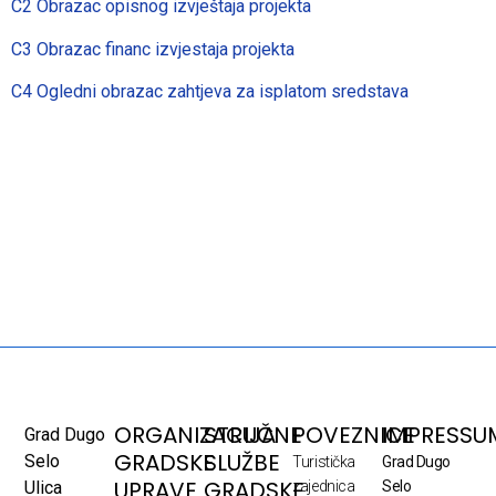
C2 Obrazac opisnog izvještaja projekta
C3 Obrazac financ izvjestaja projekta
C4 Ogledni obrazac zahtjeva za isplatom sredstava
ORGANIZACIJA
STRUČNE
POVEZNICE
IMPRESSU
Grad Dugo
GRADSKE
SLUŽBE
Selo
Turistička
Grad Dugo
UPRAVE
GRADSKE
Ulica
zajednica
Selo