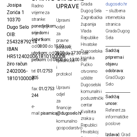
Grada
dugoselo.hr
UPRAVE
Josipa
Radno
Dugog Sela
– službena
Zorića 1
vrijeme za
Zagrebačka
internetska
10370
stranke:
Upravni
županija
stranica
ponedjeljkom,
Dugo Selo
odjel
Vlada
Grada Dugog
srijedom i
za
OIB:
Republike
Sela
četvrtkom:
pravne
25432879214
Hrvatske
od
08:00
do
15:00
sati
poslove,
IBAN
Sadržaj
Dugoselska
utorkom:
od
08:00
do
17:30
sati
društvene
HR5124020061810100008
priprema i
kronika
petkom:
od
08:00
do
13:00
sati
djelatnosti
žiro račun
objavu
Pučko
i
odobrava:
2402006-
tel:
01/2753
otvoreno
protokol
Grad Dugo
705
1810100008
učilište
Selo
Dugoselski
Upravni
fax:
01/2753
komunalni i
odjel
244
Sadržaj
poduzetnički
za
unose:
centar
e-
financije
Referent za
Kvaliteta
mail:
pisarnica@dugoselo.hr
i
informatičke
zraka u
komunalno
poslove
Republici
gospodarstvo
Hrvatskoj
Izdavač:
Grad