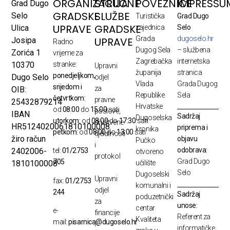
ORGANIZACIJA
STRUČNE
POVEZNICE
IMPRESSU
Grad Dugo
GRADSKE
SLUŽBE
Selo
Turistička
Grad Dugo
UPRAVE
GRADSKE
Ulica
zajednica
Selo
Grada
dugoselo.hr
UPRAVE
Josipa
Radno
Dugog Sela
– službena
Zorića 1
vrijeme za
Zagrebačka
internetska
10370
stranke:
Upravni
županija
stranica
ponedjeljkom,
Dugo Selo
odjel
Vlada
Grada Dugog
srijedom i
za
OIB:
Republike
Sela
četvrtkom:
pravne
25432879214
Hrvatske
od
08:00
do
15:00
sati
poslove,
IBAN
Sadržaj
Dugoselska
utorkom:
od
08:00
do
17:30
sati
društvene
HR5124020061810100008
priprema i
kronika
petkom:
od
08:00
do
13:00
sati
djelatnosti
žiro račun
objavu
Pučko
i
odobrava:
2402006-
tel:
01/2753
otvoreno
protokol
Grad Dugo
705
1810100008
učilište
Selo
Dugoselski
Upravni
fax:
01/2753
komunalni i
odjel
244
Sadržaj
poduzetnički
za
unose:
centar
e-
financije
Referent za
Kvaliteta
mail:
pisarnica@dugoselo.hr
i
informatičke