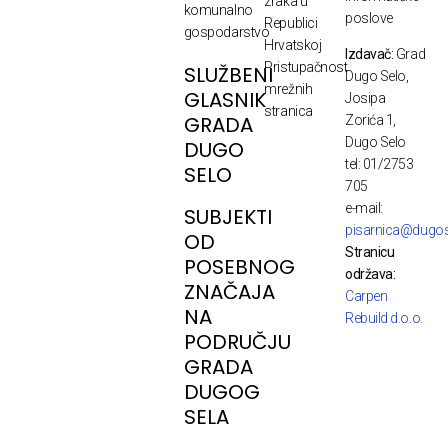
zraka u
komunalno
poslove
Republici
gospodarstvo
Hrvatskoj
Izdavač:
Grad
Pristupačnost
SLUŽBENI
Dugo Selo,
mrežnih
GLASNIK
Josipa
stranica
GRADA
Zorića 1,
Dugo Selo
DUGO
tel: 01/2753
SELO
705
e-mail:
SUBJEKTI
pisarnica@dugos
OD
Stranicu
POSEBNOG
održava:
ZNAČAJA
Carpen
NA
Rebuild d.o.o.
PODRUČJU
GRADA
DUGOG
SELA