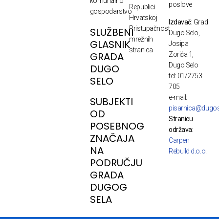
komunalno
poslove
Republici
gospodarstvo
Hrvatskoj
Izdavač:
Grad
Pristupačnost
SLUŽBENI
Dugo Selo,
mrežnih
GLASNIK
Josipa
stranica
GRADA
Zorića 1,
Dugo Selo
DUGO
tel: 01/2753
SELO
705
e-mail:
SUBJEKTI
pisarnica@dugos
OD
Stranicu
POSEBNOG
održava:
ZNAČAJA
Carpen
NA
Rebuild d.o.o.
PODRUČJU
GRADA
DUGOG
SELA