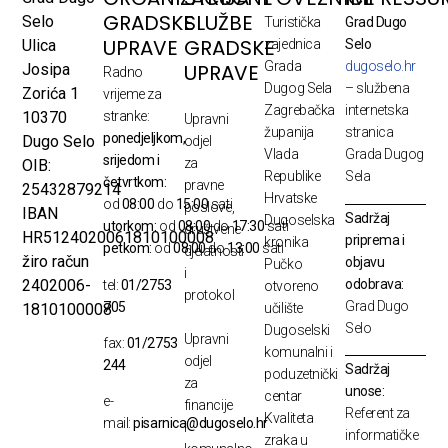
GRADSKE
SLUŽBE
Selo
Turistička
Grad Dugo
UPRAVE
GRADSKE
Ulica
zajednica
Selo
Grada
dugoselo.hr
UPRAVE
Josipa
Radno
Dugog Sela
– službena
Zorića 1
vrijeme za
Zagrebačka
internetska
10370
stranke:
Upravni
županija
stranica
ponedjeljkom,
Dugo Selo
odjel
Vlada
Grada Dugog
srijedom i
za
OIB:
Republike
Sela
četvrtkom:
pravne
25432879214
Hrvatske
od
08:00
do
15:00
sati
poslove,
IBAN
Sadržaj
Dugoselska
utorkom:
od
08:00
do
17:30
sati
društvene
HR5124020061810100008
priprema i
kronika
petkom:
od
08:00
do
13:00
sati
djelatnosti
žiro račun
objavu
Pučko
i
odobrava:
2402006-
tel:
01/2753
otvoreno
protokol
Grad Dugo
705
1810100008
učilište
Selo
Dugoselski
Upravni
fax:
01/2753
komunalni i
odjel
244
Sadržaj
poduzetnički
za
unose:
centar
e-
financije
Referent za
Kvaliteta
mail:
pisarnica@dugoselo.hr
i
informatičke
zraka u