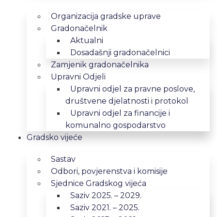
Organizacija gradske uprave
Gradonačelnik
Aktualni
Dosadašnji gradonačelnici
Zamjenik gradonačelnika
Upravni Odjeli
Upravni odjel za pravne poslove,
društvene djelatnosti i protokol
Upravni odjel za financije i
komunalno gospodarstvo
Gradsko vijeće
Sastav
Odbori, povjerenstva i komisije
Sjednice Gradskog vijeća
Saziv 2025. – 2029.
Saziv 2021. – 2025.