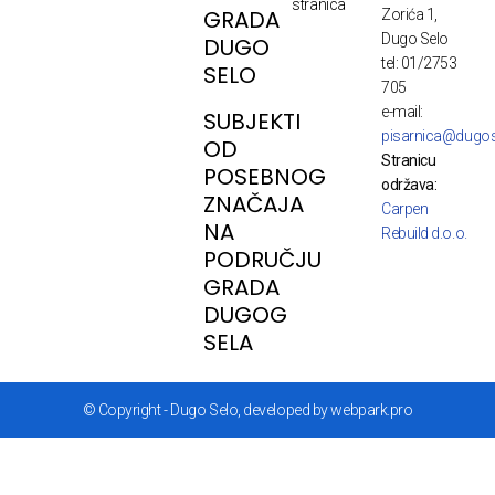
stranica
GRADA
Zorića 1,
Dugo Selo
DUGO
tel: 01/2753
SELO
705
e-mail:
SUBJEKTI
pisarnica@dugos
OD
Stranicu
POSEBNOG
održava:
ZNAČAJA
Carpen
NA
Rebuild d.o.o.
PODRUČJU
GRADA
DUGOG
SELA
© Copyright - Dugo Selo, developed by webpark.pro