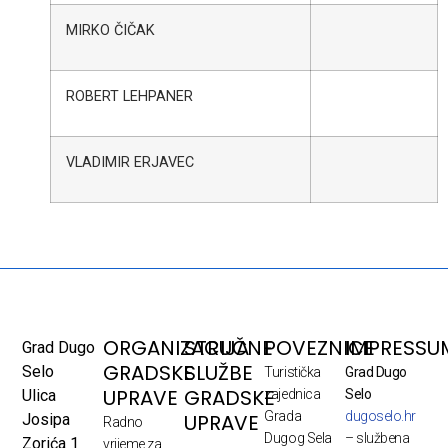
MIRKO ČIČAK
ROBERT LEHPANER
VLADIMIR ERJAVEC
ORGANIZACIJA
STRUČNE
POVEZNICE
IMPRESSU
Grad Dugo
GRADSKE
SLUŽBE
Selo
Turistička
Grad Dugo
UPRAVE
GRADSKE
Ulica
zajednica
Selo
Grada
dugoselo.hr
UPRAVE
Josipa
Radno
Dugog Sela
– službena
Zorića 1
vrijeme za