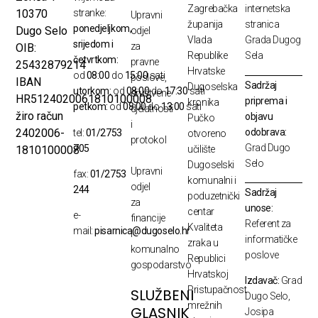
Zagrebačka
internetska
10370
stranke:
Upravni
županija
stranica
ponedjeljkom,
Dugo Selo
odjel
Vlada
Grada Dugog
srijedom i
za
OIB:
Republike
Sela
četvrtkom:
pravne
25432879214
Hrvatske
od
08:00
do
15:00
sati
poslove,
IBAN
Sadržaj
Dugoselska
utorkom:
od
08:00
do
17:30
sati
društvene
HR5124020061810100008
priprema i
kronika
petkom:
od
08:00
do
13:00
sati
djelatnosti
žiro račun
objavu
Pučko
i
odobrava:
2402006-
tel:
01/2753
otvoreno
protokol
Grad Dugo
705
1810100008
učilište
Selo
Dugoselski
Upravni
fax:
01/2753
komunalni i
odjel
244
Sadržaj
poduzetnički
za
unose:
centar
e-
financije
Referent za
Kvaliteta
mail:
pisarnica@dugoselo.hr
i
informatičke
zraka u
komunalno
poslove
Republici
gospodarstvo
Hrvatskoj
Izdavač:
Grad
Pristupačnost
SLUŽBENI
Dugo Selo,
mrežnih
GLASNIK
Josipa