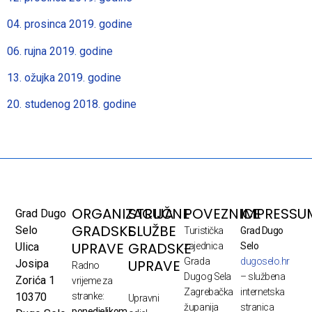
04. prosinca 2019. godine
06. rujna 2019. godine
13. ožujka 2019. godine
20. studenog 2018. godine
ORGANIZACIJA
STRUČNE
POVEZNICE
IMPRESSU
Grad Dugo
GRADSKE
SLUŽBE
Selo
Turistička
Grad Dugo
UPRAVE
GRADSKE
Ulica
zajednica
Selo
Grada
dugoselo.hr
UPRAVE
Josipa
Radno
Dugog Sela
– službena
Zorića 1
vrijeme za
Zagrebačka
internetska
10370
stranke:
Upravni
županija
stranica
ponedjeljkom,