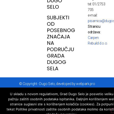
DUGO
tel: 01/2753
SELO
705
e-mail:
SUBJEKTI
pisarnica@dugos
OD
Stranicu
POSEBNOG
održava:
ZNAČAJA
Carpen
NA
Rebuild d.o.o.
PODRUČJU
GRADA
DUGOG
SELA
© Copyright - Dugo Selo, developed by webpark.pro
U skladu s novom regulativom, Grad Dugo Selo je posvetio veliku
pažnju zaštiti osobnih podataka ispitanika. Daljnjim korištenjem we
stranice suglasni ste s korištenjem kolačića (cookies). Za potpuni
tekst Politike privatnosti zaštite osobnih podataka molimo da koristi