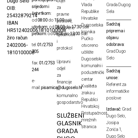
Dugo Selo
odjel
Vlada
Grada Dugog
srijedom i
za
OIB:
Republike
Sela
četvrtkom:
pravne
25432879214
Hrvatske
od
08:00
do
15:00
sati
poslove,
IBAN
Sadržaj
Dugoselska
utorkom:
od
08:00
do
17:30
sati
društvene
HR5124020061810100008
priprema i
kronika
petkom:
od
08:00
do
13:00
sati
djelatnosti
žiro račun
objavu
Pučko
i
odobrava:
2402006-
tel:
01/2753
otvoreno
protokol
Grad Dugo
705
1810100008
učilište
Selo
Dugoselski
Upravni
fax:
01/2753
komunalni i
odjel
244
Sadržaj
poduzetnički
za
unose:
centar
e-
financije
Referent za
Kvaliteta
mail:
pisarnica@dugoselo.hr
i
informatičke
zraka u
komunalno
poslove
Republici
gospodarstvo
Hrvatskoj
Izdavač:
Grad
Pristupačnost
SLUŽBENI
Dugo Selo,
mrežnih
GLASNIK
Josipa
stranica
GRADA
Zorića 1,
Dugo Selo