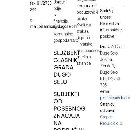
Upravni
fax:
01/2753
komunalni i
odjel
244
Sadržaj
poduzetnički
za
unose:
centar
e-
financije
Referent za
Kvaliteta
mail:
pisarnica@dugoselo.hr
i
informatičke
zraka u
komunalno
poslove
Republici
gospodarstvo
Hrvatskoj
Izdavač:
Grad
Pristupačnost
SLUŽBENI
Dugo Selo,
mrežnih
GLASNIK
Josipa
stranica
GRADA
Zorića 1,
Dugo Selo
DUGO
tel: 01/2753
SELO
705
e-mail:
SUBJEKTI
pisarnica@dugos
OD
Stranicu
POSEBNOG
održava:
ZNAČAJA
Carpen
NA
Rebuild d.o.o.