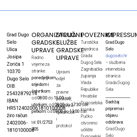
ORGANIZACIJA
STRUČNE
POVEZNICE
IMPRESSU
Grad Dugo
GRADSKE
SLUŽBE
Selo
Turistička
Grad Dugo
UPRAVE
GRADSKE
Ulica
zajednica
Selo
Grada
dugoselo.hr
UPRAVE
Josipa
Radno
Dugog Sela
– službena
Zorića 1
vrijeme za
Zagrebačka
internetska
10370
stranke:
Upravni
županija
stranica
ponedjeljkom,
Dugo Selo
odjel
Vlada
Grada Dugog
srijedom i
za
OIB:
Republike
Sela
četvrtkom:
pravne
25432879214
Hrvatske
od
08:00
do
15:00
sati
poslove,
IBAN
Sadržaj
Dugoselska
utorkom:
od
08:00
do
17:30
sati
društvene
HR5124020061810100008
priprema i
kronika
petkom:
od
08:00
do
13:00
sati
djelatnosti
žiro račun
objavu
Pučko
i
odobrava:
2402006-
tel:
01/2753
otvoreno
protokol
Grad Dugo
705
1810100008
učilište
Selo
Dugoselski