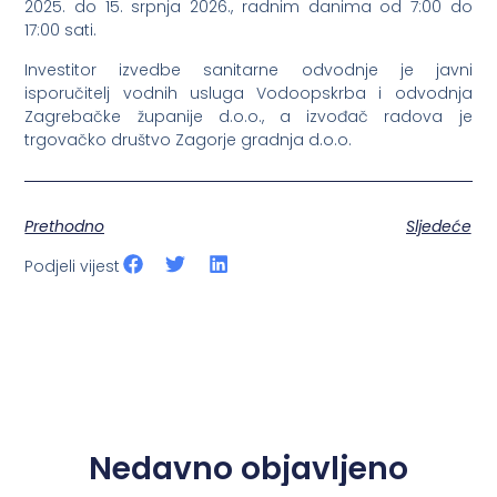
2025. do 15. srpnja 2026., radnim danima od 7:00 do
17:00 sati.
Investitor izvedbe sanitarne odvodnje je javni
isporučitelj vodnih usluga Vodoopskrba i odvodnja
Zagrebačke županije d.o.o., a izvođač radova je
trgovačko društvo Zagorje gradnja d.o.o.
Prethodno
Sljedeće
Podjeli vijest
Nedavno objavljeno