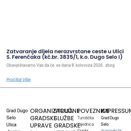
Zatvaranje dijela nerazvrstane ceste u Ulici
S. Ferenčaka (kč.br. 3835/1, k.o. Dugo Selo I)
Obavještavamo Vas da će se dana 8. kolovoza 2026. zbog
Pročitaj Više
ORGANIZACIJA
STRUČNE
POVEZNICE
IMPRESSU
Grad Dugo
GRADSKE
SLUŽBE
Selo
Turistička
Grad Dugo
UPRAVE
GRADSKE
Ulica
zajednica
Selo
Grada
dugoselo.hr