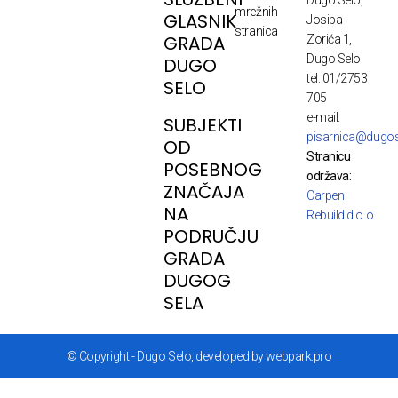
Dugo Selo,
mrežnih
GLASNIK
Josipa
stranica
GRADA
Zorića 1,
Dugo Selo
DUGO
tel: 01/2753
SELO
705
e-mail:
SUBJEKTI
pisarnica@dugos
OD
Stranicu
POSEBNOG
održava:
ZNAČAJA
Carpen
NA
Rebuild d.o.o.
PODRUČJU
GRADA
DUGOG
SELA
© Copyright - Dugo Selo, developed by webpark.pro