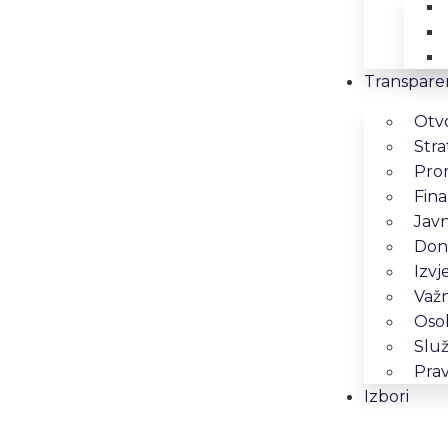
Transpare
Otv
Stra
Pro
Fina
Jav
Dona
Izvj
Važn
Osob
Služ
Prav
Izbori