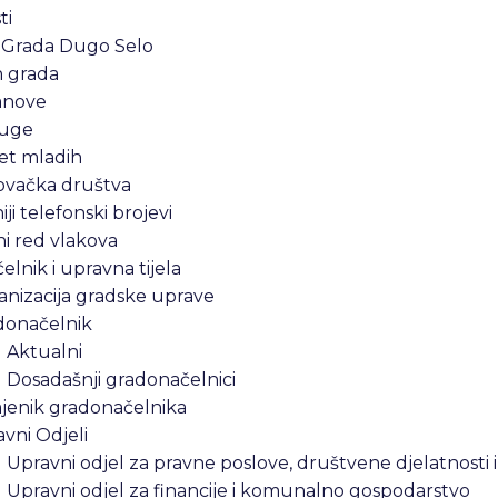
ti
 Grada Dugo Selo
n grada
anove
uge
et mladih
ovačka društva
iji telefonski brojevi
i red vlakova
lnik i upravna tijela
nizacija gradske uprave
donačelnik
Aktualni
Dosadašnji gradonačelnici
jenik gradonačelnika
vni Odjeli
Upravni odjel za pravne poslove, društvene djelatnosti 
Upravni odjel za financije i komunalno gospodarstvo