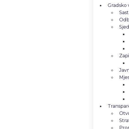
Gradsko v
Sast
Odbo
Sjed
Zapi
Javn
Mjes
Transpar
Otv
Stra
Pro