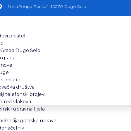
Ulica Josipa Zorića 1, 10370 Dugo Selo
ovi prijatelji
ti
 Grada Dugo Selo
n grada
anove
uge
et mladih
ovačka društva
iji telefonski brojevi
i red vlakova
nik i upravna tijela
nizacija gradske uprave
donačelnik