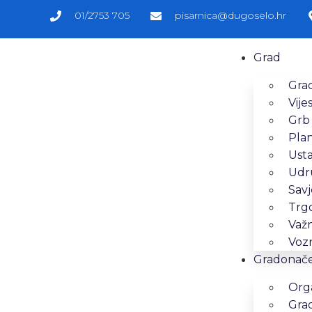
01/2753 705
pisarnica@dugoselo.hr
Grad
Grad
Vijes
Grb
Pla
Ust
Udr
Savj
Trg
Važn
Vozn
Gradonačel
Orga
Gra