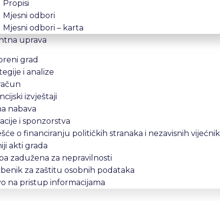
Propisi
Mjesni odbori
Mjesni odbori – karta
ntna uprava
oreni grad
tegije i analize
račun
ncijski izvještaji
na nabava
cije i sponzorstva
ešće o financiranju političkih stranaka i nezavisnih vijećni
iji akti grada
a zadužena za nepravilnosti
benik za zaštitu osobnih podataka
o na pristup informacijama