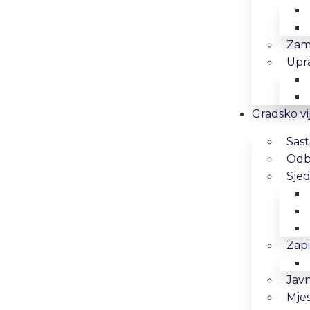
Zam
Upra
Gradsko vi
Sast
Odbo
Sjed
Zapi
Javn
Mjes