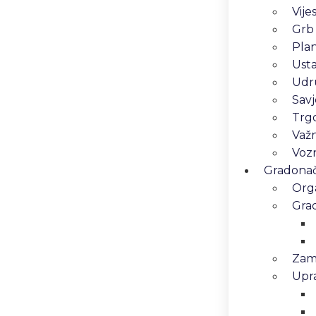
Vijes
Grb
Pla
Ust
Udr
Savj
Trg
Važn
Vozn
Gradonače
Orga
Gra
Zam
Upra