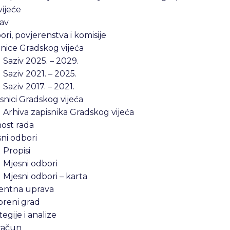
ijeće
av
ri, povjerenstva i komisije
nice Gradskog vijeća
Saziv 2025. – 2029.
Saziv 2021. – 2025.
Saziv 2017. – 2021.
snici Gradskog vijeća
Arhiva zapisnika Gradskog vijeća
ost rada
ni odbori
Propisi
Mjesni odbori
Mjesni odbori – karta
entna uprava
oreni grad
tegije i analize
račun