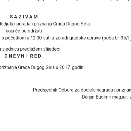
S A Z I V A M
odjelu nagrada i priznanja Grada Dugog Sela
koja će se održati
., s početkom u 12,00 sati u zgradi gradske uprave (soba br. 35/I.
 sjednicu predlažem slijedeći
D N E V N I R E D
:
 priznanja Grada Dugog Sela u 2017. godini
Predsjednik Odbora za dodjelu nagrada i priznan
Darjan Budimir mag.iur., v.