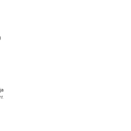
)
ja
r.