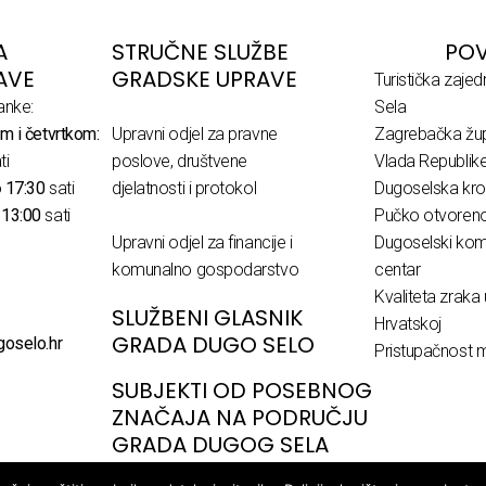
A
STRUČNE SLUŽBE
POV
AVE
GRADSKE UPRAVE
Turistička zaje
anke:
Sela
m i četvrtkom:
Upravni odjel za pravne
Zagrebačka žup
ti
poslove, društvene
Vlada Republik
o
17:30
sati
djelatnosti i protokol
Dugoselska kro
o
13:00
sati
Pučko otvoreno 
Upravni odjel za financije i
Dugoselski komu
komunalno gospodarstvo
centar
Kvaliteta zraka 
SLUŽBENI GLASNIK
Hrvatskoj
GRADA DUGO SELO
goselo.hr
Pristupačnost m
SUBJEKTI OD POSEBNOG
ZNAČAJA NA PODRUČJU
GRADA DUGOG SELA