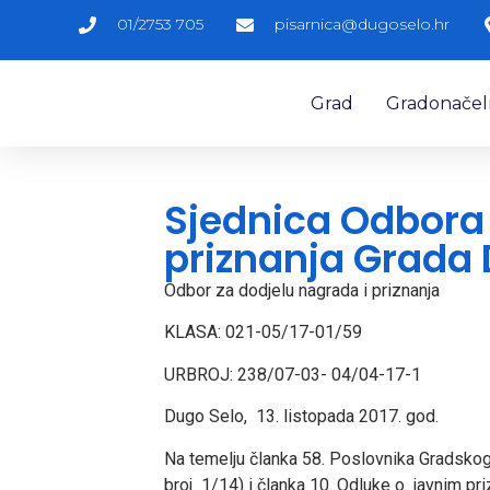
01/2753 705
pisarnica@dugoselo.hr
Grad
Gradonačelni
Sjednica Odbora 
priznanja Grada
Odbor za dodjelu nagrada i priznanja
KLASA: 021-05/17-01/59
URBROJ: 238/07-03- 04/04-17-1
Dugo Selo, 13. listopada 2017. god.
Na temelju članka 58. Poslovnika Gradskog
broj 1/14) i članka 10. Odluke o javnim p