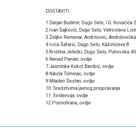
DOSTAVITI:
1.Darjan Budimir, Dugo Selo, I.G. Kovačića 
2.Ivan Šajković, Dugo Selo, Vatroslava Lis
3.Željko Remenar, Andrilovec, Andrilovečk
4.Ivica Šafarić, Dugo Selo, Kažotićeva 8
5.Kristina Jelečki, Dugo Selo, Puhovska 4
6.Nenad Panian, ovdje
7.Jasminka Kokot Bambić, ovdje
8.Nikola Tominac, ovdje
9.Mladen Šestan, ovdje
10. Sredstvima javnog priopćavanja
11. Evidencija, ovdje
12.Pismohrana, ovdje