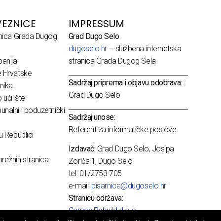
EZNICE
IMPRESSUM
dnica Grada Dugog
Grad Dugo Selo
dugoselo.hr
– službena internetska
anija
stranica Grada Dugog Sela
e Hrvatske
Sadržaj priprema i objavu odobrava:
nika
Grad Dugo Selo
učilište
nalni i poduzetnički
Sadržaj unose:
Referent za informatičke poslove
u Republici
Izdavač:
Grad Dugo Selo, Josipa
režnih stranica
Zorića 1, Dugo Selo
tel: 01/2753 705
e-mail:
pisarnica@dugoselo.hr
Stranicu održava:
Carpen Rebuild d.o.o.