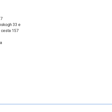
27
inskogh 33 e
a cesta 157
0a