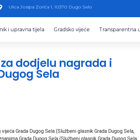
Ulica Josipa Zorića 1, 10370 Dugo Selo
k i upravna tijela
Gradsko vijeće
Transparentna 
za dodjelu nagrada i
 Dugog Sela
 vijeća Grada Dugog Sela (Službeni glasnik Grada Dugog Sela,
riznanjima Grada Dugog Sela (Službeni glasnik Grada Dugog Sela,