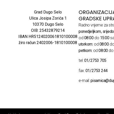
ORGANIZACIJ
Grad Dugo Selo
GRADSKE UPR
Ulica Josipa Zorića 1
10370 Dugo Selo
Radno vrijeme za str
OIB: 25432879214
ponedjeljkom, srijedo
IBAN HR5124020061810100008
od
08:00
do
15:00
sa
žiro račun 2402006-1810100008
utorkom:
od
08:00
d
petkom:
od
08:00
d
tel:
01/2753 705
fax:
01/2753 244
e-mail:
pisarnica@du