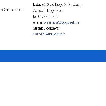
Izdavač:
Grad Dugo Selo, Josipa
režnih stranica
Zorića 1, Dugo Selo
tel: 01/2753 705
e-mail:
pisarnica@dugoselo.hr
Stranicu održava:
Carpen Rebuild d.o.o.