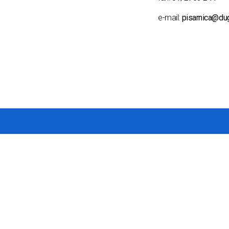
e-mail:
pisarnica@du