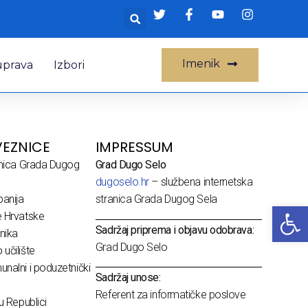
Imenik
uprava
Izbori
EZNICE
IMPRESSUM
dnica Grada Dugog
Grad Dugo Selo
dugoselo.hr
– službena internetska
anija
stranica Grada Dugog Sela
Op
e Hrvatske
Sadržaj priprema i objavu odobrava:
nika
Grad Dugo Selo
učilište
nalni i poduzetnički
Sadržaj unose:
Referent za informatičke poslove
u Republici