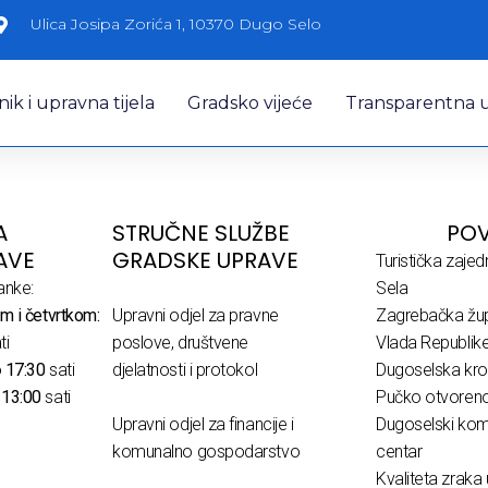
Ulica Josipa Zorića 1, 10370 Dugo Selo
k i upravna tijela
Gradsko vijeće
Transparentna 
A
STRUČNE SLUŽBE
POV
AVE
GRADSKE UPRAVE
Turistička zaje
anke:
Sela
m i četvrtkom:
Upravni odjel za pravne
Zagrebačka žup
ti
poslove, društvene
Vlada Republik
o
17:30
sati
djelatnosti i protokol
Dugoselska kro
o
13:00
sati
Pučko otvoreno 
Upravni odjel za financije i
Dugoselski komu
komunalno gospodarstvo
centar
Kvaliteta zraka 