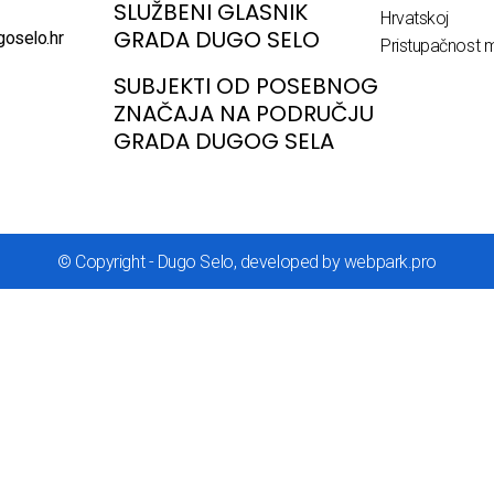
SLUŽBENI GLASNIK
Hrvatskoj
GRADA DUGO SELO
goselo.hr
Pristupačnost m
SUBJEKTI OD POSEBNOG
ZNAČAJA NA PODRUČJU
GRADA DUGOG SELA
© Copyright - Dugo Selo, developed by webpark.pro