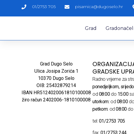
01/2753 705
pisarnica@dugoselo.hr
Grad
Gradonačelni
ORGANIZACIJ
Grad Dugo Selo
GRADSKE UPR
Ulica Josipa Zorića 1
10370 Dugo Selo
Radno vrijeme za str
OIB: 25432879214
ponedjeljkom, srijedo
IBAN HR5124020061810100008
od
08:00
do
15:00
sa
žiro račun 2402006-1810100008
utorkom:
od
08:00
d
petkom:
od
08:00
d
tel:
01/2753 705
fax:
01/2753 244