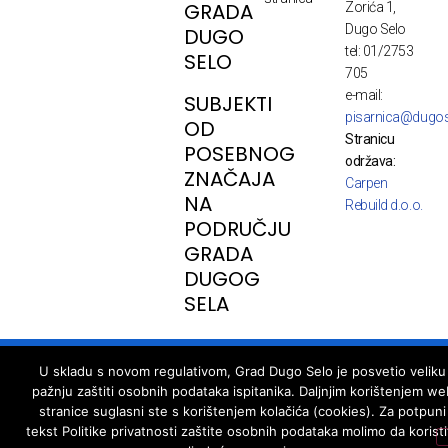
GRADA
Zorića 1,
Dugo Selo
DUGO
tel: 01/2753
SELO
705
e-mail:
SUBJEKTI
pisarnica@dugos
OD
Stranicu
POSEBNOG
održava:
ZNAČAJA
Carpen
NA
Rebuild d.o.o.
PODRUČJU
GRADA
DUGOG
SELA
© Copyright - Dugo Selo, developed by webpark.pro
U skladu s novom regulativom, Grad Dugo Selo je posvetio veliku
pažnju zaštiti osobnih podataka ispitanika. Daljnjim korištenjem we
stranice suglasni ste s korištenjem kolačića (cookies). Za potpuni
tekst Politike privatnosti zaštite osobnih podataka molimo da koristi