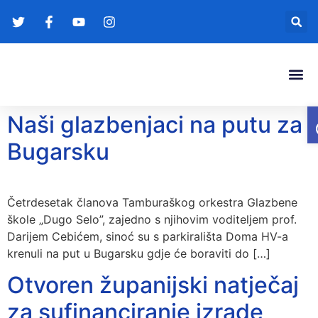
Gradonače
Transparentna
Naši glazbenjaci na putu za
Bugarsku
Četrdesetak članova Tamburaškog orkestra Glazbene
škole „Dugo Selo”, zajedno s njihovim voditeljem prof.
Darijem Cebićem, sinoć su s parkirališta Doma HV-a
krenuli na put u Bugarsku gdje će boraviti do […]
Otvoren županijski natječaj
za sufinanciranje izrade