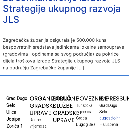
Strategije ukupnog razvoja
JLS
Zagrebačka županija osigurala je 500.000 kuna
bespovratnih sredstava jedinicama lokalne samouprave
(gradovima i općinama sa svog područja) za pokriće
dijela troškova izrade Strategije ukupnog razvoja JLS
na području Zagrebačke županije […]
ORGANIZACIJA
STRUČNE
POVEZNICE
IMPRESSU
Grad Dugo
GRADSKE
SLUŽBE
Selo
Turistička
Grad Dugo
UPRAVE
GRADSKE
Ulica
zajednica
Selo
Grada
dugoselo.hr
UPRAVE
Josipa
Radno
Dugog Sela
– službena
Zorića 1
vrijeme za