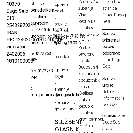
Zagrebačka
internetska
10370
stranke:
Upravni
županija
stranica
ponedjeljkom,
Dugo Selo
odjel
Vlada
Grada Dugog
srijedom i
za
OIB:
Republike
Sela
četvrtkom:
pravne
25432879214
Hrvatske
od
08:00
do
15:00
sati
poslove,
IBAN
Sadržaj
Dugoselska
utorkom:
od
08:00
do
17:30
sati
društvene
HR5124020061810100008
priprema i
kronika
petkom:
od
08:00
do
13:00
sati
djelatnosti
žiro račun
objavu
Pučko
i
odobrava:
2402006-
tel:
01/2753
otvoreno
protokol
Grad Dugo
705
1810100008
učilište
Selo
Dugoselski
Upravni
fax:
01/2753
komunalni i
odjel
244
Sadržaj
poduzetnički
za
unose:
centar
e-
financije
Referent za
Kvaliteta
mail:
pisarnica@dugoselo.hr
i
informatičke
zraka u
komunalno
poslove
Republici
gospodarstvo
Hrvatskoj
Izdavač:
Grad
Pristupačnost
SLUŽBENI
Dugo Selo,
mrežnih
GLASNIK
Josipa
stranica