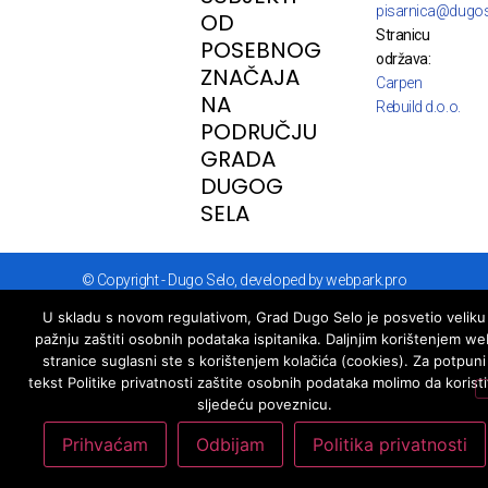
pisarnica@dugos
OD
Stranicu
POSEBNOG
održava:
ZNAČAJA
Carpen
NA
Rebuild d.o.o.
PODRUČJU
GRADA
DUGOG
SELA
© Copyright - Dugo Selo, developed by webpark.pro
U skladu s novom regulativom, Grad Dugo Selo je posvetio veliku
pažnju zaštiti osobnih podataka ispitanika. Daljnjim korištenjem we
stranice suglasni ste s korištenjem kolačića (cookies). Za potpuni
tekst Politike privatnosti zaštite osobnih podataka molimo da koristi
sljedeću poveznicu.
Prihvaćam
Odbijam
Politika privatnosti