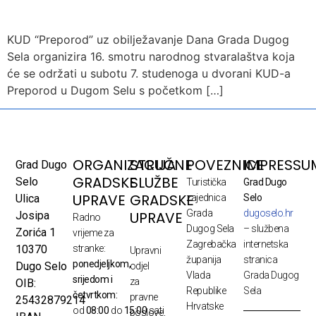
KUD “Preporod” uz obilježavanje Dana Grada Dugog
Sela organizira 16. smotru narodnog stvaralaštva koja
će se održati u subotu 7. studenoga u dvorani KUD-a
Preporod u Dugom Selu s početkom […]
ORGANIZACIJA
STRUČNE
POVEZNICE
IMPRESSU
Grad Dugo
GRADSKE
SLUŽBE
Selo
Turistička
Grad Dugo
UPRAVE
GRADSKE
Ulica
zajednica
Selo
Grada
dugoselo.hr
UPRAVE
Josipa
Radno
Dugog Sela
– službena
Zorića 1
vrijeme za
Zagrebačka
internetska
10370
stranke:
Upravni
županija
stranica
ponedjeljkom,
Dugo Selo
odjel
Vlada
Grada Dugog
srijedom i
za
OIB:
Republike
Sela
četvrtkom:
pravne
25432879214
Hrvatske
od
08:00
do
15:00
sati
poslove,