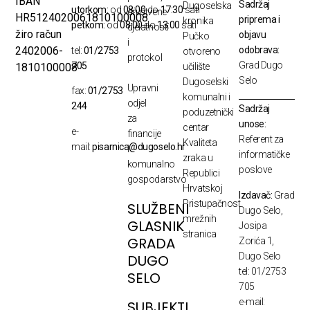
IBAN
Sadržaj
Dugoselska
utorkom:
od
08:00
do
17:30
sati
društvene
HR5124020061810100008
priprema i
kronika
petkom:
od
08:00
do
13:00
sati
djelatnosti
žiro račun
objavu
Pučko
i
odobrava:
2402006-
tel:
01/2753
otvoreno
protokol
Grad Dugo
705
1810100008
učilište
Selo
Dugoselski
Upravni
fax:
01/2753
komunalni i
odjel
244
Sadržaj
poduzetnički
za
unose:
centar
e-
financije
Referent za
Kvaliteta
mail:
pisarnica@dugoselo.hr
i
informatičke
zraka u
komunalno
poslove
Republici
gospodarstvo
Hrvatskoj
Izdavač:
Grad
Pristupačnost
SLUŽBENI
Dugo Selo,
mrežnih
GLASNIK
Josipa
stranica
GRADA
Zorića 1,
Dugo Selo
DUGO
tel: 01/2753
SELO
705
e-mail:
SUBJEKTI