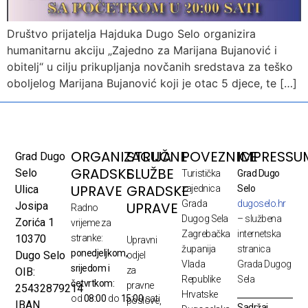
Društvo prijatelja Hajduka Dugo Selo organizira
humanitarnu akciju „Zajedno za Marijana Bujanović i
obitelj“ u cilju prikupljanja novčanih sredstava za teško
oboljelog Marijana Bujanović koji je otac 5 djece, te […]
ORGANIZACIJA
STRUČNE
POVEZNICE
IMPRESSU
Grad Dugo
GRADSKE
SLUŽBE
Selo
Turistička
Grad Dugo
UPRAVE
GRADSKE
Ulica
zajednica
Selo
Grada
dugoselo.hr
UPRAVE
Josipa
Radno
Dugog Sela
– službena
Zorića 1
vrijeme za
Zagrebačka
internetska
10370
stranke:
Upravni
županija
stranica
ponedjeljkom,
Dugo Selo
odjel
Vlada
Grada Dugog
srijedom i
za
OIB:
Republike
Sela
četvrtkom:
pravne
25432879214
Hrvatske
od
08:00
do
15:00
sati
poslove,
IBAN
Sadržaj