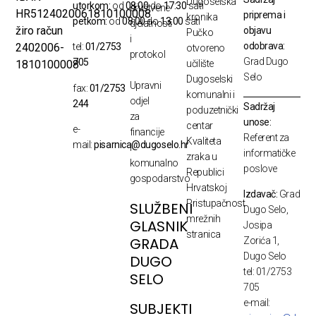
Dugoselska
utorkom:
od
08:00
do
17:30
sati
društvene
HR5124020061810100008
priprema i
kronika
petkom:
od
08:00
do
13:00
sati
djelatnosti
žiro račun
objavu
Pučko
i
odobrava:
2402006-
tel:
01/2753
otvoreno
protokol
Grad Dugo
705
1810100008
učilište
Selo
Dugoselski
Upravni
fax:
01/2753
komunalni i
odjel
244
Sadržaj
poduzetnički
za
unose:
centar
e-
financije
Referent za
Kvaliteta
mail:
pisarnica@dugoselo.hr
i
informatičke
zraka u
komunalno
poslove
Republici
gospodarstvo
Hrvatskoj
Izdavač:
Grad
Pristupačnost
SLUŽBENI
Dugo Selo,
mrežnih
GLASNIK
Josipa
stranica
GRADA
Zorića 1,
Dugo Selo
DUGO
tel: 01/2753
SELO
705
e-mail:
SUBJEKTI