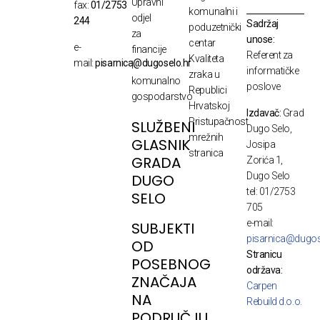
Upravni
fax:
01/2753
komunalni i
odjel
244
Sadržaj
poduzetnički
za
unose:
centar
e-
financije
Referent za
Kvaliteta
mail:
pisarnica@dugoselo.hr
i
informatičke
zraka u
komunalno
poslove
Republici
gospodarstvo
Hrvatskoj
Izdavač:
Grad
Pristupačnost
SLUŽBENI
Dugo Selo,
mrežnih
GLASNIK
Josipa
stranica
GRADA
Zorića 1,
Dugo Selo
DUGO
tel: 01/2753
SELO
705
e-mail:
SUBJEKTI
pisarnica@dugos
OD
Stranicu
POSEBNOG
održava:
ZNAČAJA
Carpen
NA
Rebuild d.o.o.
PODRUČJU