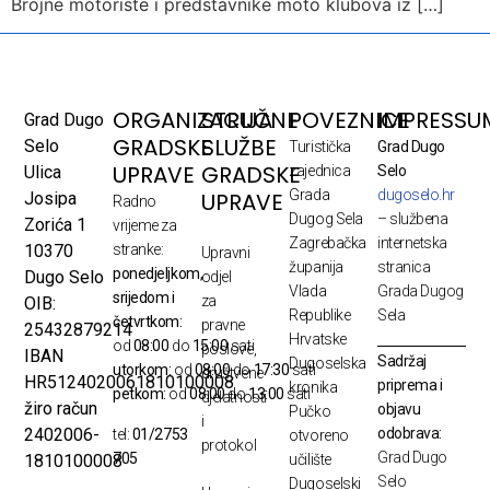
Brojne motoriste i predstavnike moto klubova iz […]
ORGANIZACIJA
STRUČNE
POVEZNICE
IMPRESSU
Grad Dugo
GRADSKE
SLUŽBE
Selo
Turistička
Grad Dugo
UPRAVE
GRADSKE
Ulica
zajednica
Selo
Grada
dugoselo.hr
UPRAVE
Josipa
Radno
Dugog Sela
– službena
Zorića 1
vrijeme za
Zagrebačka
internetska
10370
stranke:
Upravni
županija
stranica
ponedjeljkom,
Dugo Selo
odjel
Vlada
Grada Dugog
srijedom i
za
OIB:
Republike
Sela
četvrtkom:
pravne
25432879214
Hrvatske
od
08:00
do
15:00
sati
poslove,
IBAN
Sadržaj
Dugoselska
utorkom:
od
08:00
do
17:30
sati
društvene
HR5124020061810100008
priprema i
kronika
petkom:
od
08:00
do
13:00
sati
djelatnosti
žiro račun
objavu
Pučko
i
odobrava:
2402006-
tel:
01/2753
otvoreno
protokol
Grad Dugo
705
1810100008
učilište
Selo
Dugoselski